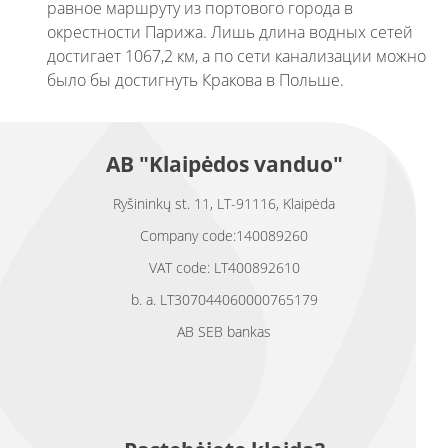
равное маршруту из портового города в
окрестности Парижа. Лишь длина водных сетей
достигает 1067,2 км, а по сети канализации можно
было бы достигнуть Кракова в Польше.
AB "Klaipėdos vanduo"
Ryšininkų st. 11, LT-91116, Klaipėda
Company code:140089260
VAT code: LT400892610
b. a. LT307044060000765179
AB SEB bankas