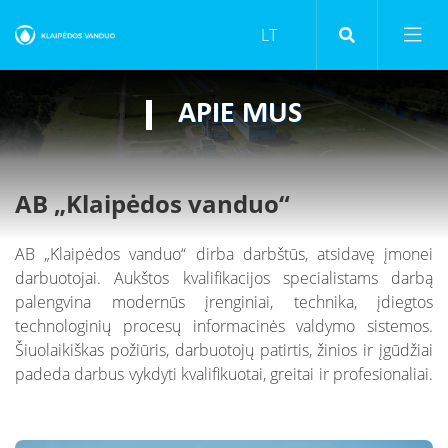
APIE MUS
Kaip tapti klientu
Projektų derinimas
Kaip tapti klientu
AB „Klaipėdos vanduo“
Apsaugos zonos
Projektų derinimas
DUK: Rodmenų deklaravimas
Žemės kasinėjimo darbų leidimo derinimas
Apsaugos zonos
AB „Klaipėdos vanduo“ dirba darbštūs, atsidavę įmonei
DUK: Apskaitos prietaisai
darbuotojai. Aukštos kvalifikacijos specialistams darbą
Atsiskaitymas už paslaugas
Žemės kasinėjimo darbų leidimo derinimas
DUK: Klientų aptarnavimas
palengvina modernūs įrenginiai, technika, įdiegtos
Sutarčių sudarymas
technologinių procesų informacinės valdymo sistemos.
Atsiskaitymas už paslaugas
DUK: Kainos
Šiuolaikiškas požiūris, darbuotojų patirtis, žinios ir įgūdžiai
Kainos
Sutarčių sudarymas
padeda darbus vykdyti kvalifikuotai, greitai ir profesionaliai.
DUK: Sąskaitos, apmokėjimas
Vidutinis vandens suvartojimas
Kainos
DUK: Projektų derinimas
Vandens apskaitos mazgo įrengimo