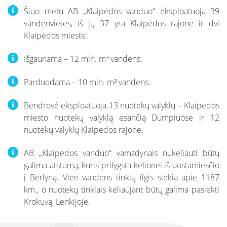
Šiuo metu AB „Klaipėdos vanduo“ eksploatuoja 39
vandenvietes, iš jų 37 yra Klaipėdos rajone ir dvi
Klaipėdos mieste.
Išgaunama – 12 mln. m³ vandens.
Parduodama – 10 mln. m³ vandens.
Bendrovė eksploatuoja 13 nuotekų valyklų – Klaipėdos
miesto nuotekų valyklą esančią Dumpiuose ir 12
nuotekų valyklų Klaipėdos rajone.
AB „Klaipėdos vanduo“ vamzdynais nukeliauti būtų
galima atstumą, kuris prilygsta kelionei iš uostamiesčio
į Berlyną. Vien vandens tinklų ilgis siekia apie 1187
km., o nuotekų tinklais keliaujant būtų galima pasiekti
Krokuvą, Lenkijoje.