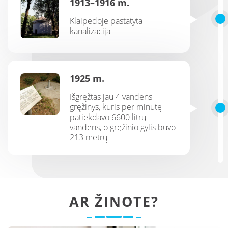
1913–1916 m.
Klaipėdoje pastatyta
kanalizacija
1925 m.
Išgręžtas jau 4 vandens
gręžinys, kuris per minutę
patiekdavo 6600 litrų
vandens, o gręžinio gylis buvo
213 metrų
AR ŽINOTE?