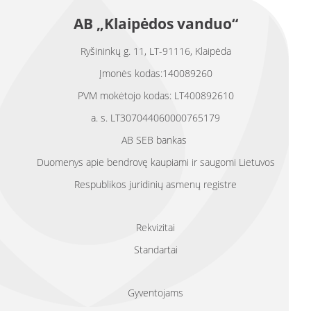
AB „Klaipėdos vanduo“
Ryšininkų g. 11, LT-91116, Klaipėda
Įmonės kodas:140089260
PVM mokėtojo kodas: LT400892610
a. s. LT307044060000765179
AB SEB bankas
Duomenys apie bendrovę kaupiami ir saugomi Lietuvos
Respublikos juridinių asmenų registre
Rekvizitai
Standartai
Gyventojams