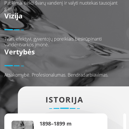
Patikimai tiekti švarų vandenį ir valyti nuotekas tausojant
gamtą.
Vizija
Tvari, efektyvi, gyventojų poreikiais besirūpinanti
vandentvarkos įmonė.
Vertybės
Atsakomybė. Profesionalumas. Bendradarbiavimas.
ISTORIJA
1898–1899 m