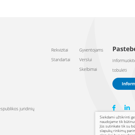
Pastebė
Rekvizitai
Gyventojams
Standartai
Verslui
Informuokit
Skelbimai
tobulėti
Infor
publikos juridinių
Siekdami užtikrinti ge
naudojame tik būtinu
Jūs sutinkate tik su b
slapukų rinkimų parin