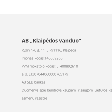
AB „Klaipėdos vanduo“
Ryšininkų g. 11, LT-91116, Klaipėda
Įmonės kodas:140089260
PVM mokėtojo kodas: LT400892610
a. s. LT307044060000765179
AB SEB bankas
Duomenys apie bendrovę kaupiami ir saugomi Lietuvos Res
asmenų registre