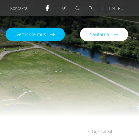
Kontaktai
LT
EN
RU
Įvertinkite mus
Savitarna
Grįžti atgal