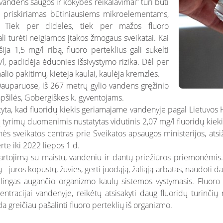
ndens saugos ir kokybės reikalavimai“ turi būti
a priskiriamas būtiniausiems mikroelementams,
s. Tiek per didelės, tiek per mažos fluoro
i turėti neigiamos įtakos žmogaus sveikatai. Kai
ja 1,5 mg/l ribą, fluoro perteklius gali sukelti
/l, padidėja ėduonies išsivystymo rizika. Dėl per
lio pakitimų, kietėja kaulai, kaulėja kremzlės.
auparuose, iš 267 metrų gylio vandens gręžinio
pšilės, Gobergiškės k. gyventojams.
tyta, kad fluoridų kiekis geriamajame vandenyje pagal Lietuvos
ktų tyrimų duomenimis nustatytas vidutinis 2,07 mg/l fluoridų ki
s sveikatos centras prie Sveikatos apsaugos ministerijos, atsižv
rte iki 2022 liepos 1 d.
rtojimą su maistu, vandeniu ir dantų priežiūros priemonėmis. 
 - jūros kopūstų, žuvies, gerti juodąją, žaliąją arbatas, naudoti 
klingas augančio organizmo kaulų sistemos vystymasis. Fluoro
ntracijai vandenyje, reikėtų atsisakyti daug fluoridų turinčių
a greičiau pašalinti fluoro perteklių iš organizmo.