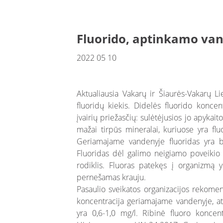
Fluorido, aptinkamo van
2022 05 10
Aktualiausia Vakarų ir Šiaurės-Vakarų 
fluoridų kiekis. Didelės fluorido konce
įvairių priežasčių: sulėtėjusios jo apykait
mažai tirpūs mineralai, kuriuose yra fl
Geriamajame vandenyje fluoridas yra bes
Fluoridas dėl galimo neigiamo poveikio 
rodiklis. Fluoras patekęs į organizmą y
pernešamas krauju.
Pasaulio sveikatos organizacijos rekome
koncentracija geriamajame vandenyje, ats
yra 0,6-1,0 mg/l. Ribinė fluoro koncen