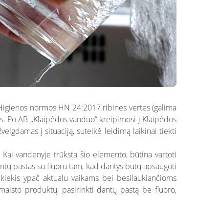
 Higienos normos HN 24:2017 ribines vertes (galima
ekis. Po AB „Klaipėdos vanduo“ kreipimosi į Klaipėdos
elgdamas į situaciją, suteikė leidimą laikinai tiekti
Kai vandenyje trūksta šio elemento, būtina vartoti
dantų pastas su fluoru tam, kad dantys būtų apsaugoti
 kiekis ypač aktualu vaikams bei besilaukiančioms
 maisto produktų, pasirinkti dantų pastą be fluoro,