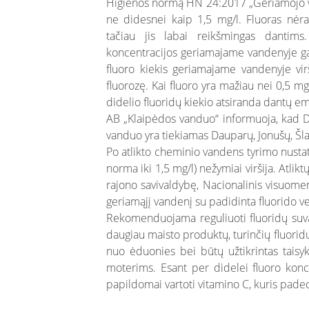
Higienos normą HN 24:2017 „Geriamojo va
ne didesnei kaip 1,5 mg/l. Fluoras nėr
tačiau jis labai reikšmingas dantim
koncentracijos geriamajame vandenyje gal
fluoro kiekis geriamajame vandenyje virši
fluorozę. Kai fluoro yra mažiau nei 0,5 mg
didelio fluoridų kiekio atsiranda dantų ema
AB „Klaipėdos vanduo“ informuoja, kad D
vanduo yra tiekiamas Dauparų, Jonušų, Šla
Po atlikto cheminio vandens tyrimo nusta
norma iki 1,5 mg/l) nežymiai viršija. Atli
rajono savivaldybę, Nacionalinis visuomenė
geriamąjį vandenį su padidinta fluorido ve
Rekomenduojama reguliuoti fluoridų suva
daugiau maisto produktų, turinčių fluoridų
nuo ėduonies bei būtų užtikrintas taisy
moterims. Esant per didelei fluoro konce
papildomai vartoti vitamino C, kuris paded