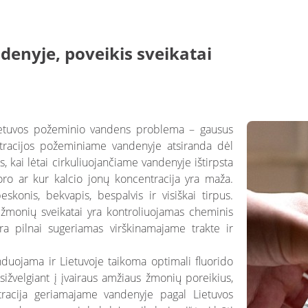
denyje, poveikis sveikatai
Lietuvos požeminio vandens problema – gausus
ntracijos požeminiame vandenyje atsiranda dėl
os, kai lėtai cirkuliuojančiame vandenyje ištirpsta
uoro ar kur kalcio jonų koncentracija yra maža.
konis, bekvapis, bespalvis ir visiškai tirpus.
žmonių sveikatai yra kontroliuojamas cheminis
ra pilnai sugeriamas virškinamajame trakte ir
nduojama ir Lietuvoje taikoma optimali fluorido
ižvelgiant į įvairaus amžiaus žmonių poreikius,
tracija geriamajame vandenyje pagal Lietuvos