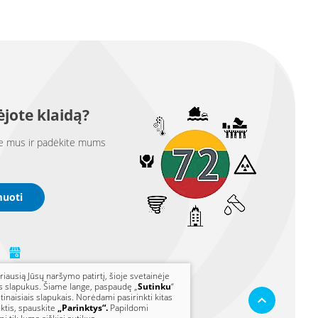
jote klaidą?
e mus ir padėkite mums
muoti
riausią Jūsų naršymo patirtį, šioje svetainėje
s slapukus. Šiame lange, paspaudę „
Sutinku
“
ūtinaisiais slapukais. Norėdami pasirinkti kitas
ktis, spauskite
„Parinktys“.
Papildomi