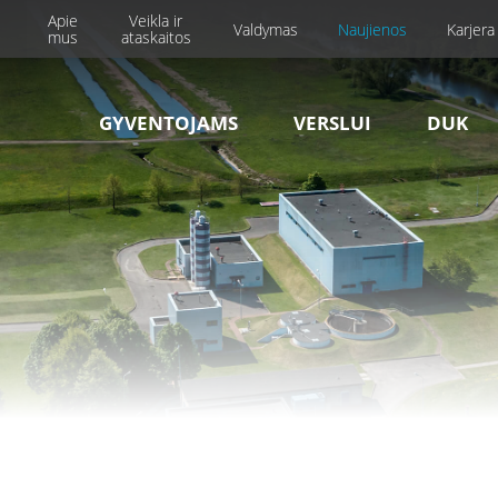
Apie
Veikla ir
Valdymas
Naujienos
Karjera
mus
ataskaitos
GYVENTOJAMS
VERSLUI
DUK