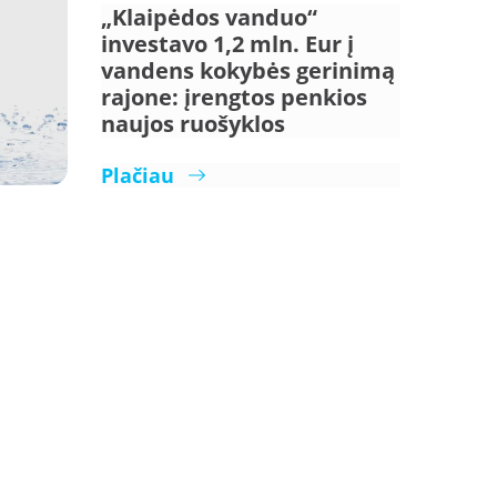
„Klaipėdos vanduo“
investavo 1,2 mln. Eur į
vandens kokybės gerinimą
rajone: įrengtos penkios
naujos ruošyklos
Plačiau