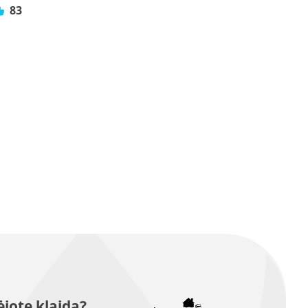
83
jote klaidą?