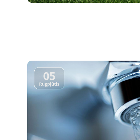
05
Rugpjūtis