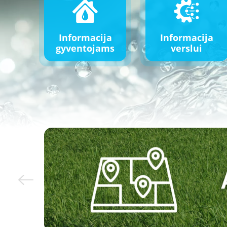
Informacija
Informacija
gyventojams
verslui