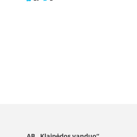
AB „Klaipėdos vanduo“