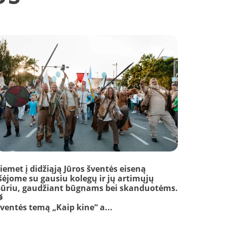
iemet į didžiąją Jūros šventės eiseną
šėjome su gausiu kolegų ir jų artimųjų
ūriu, gaudžiant būgnams bei skanduotėms.

ventės temą „Kaip kine“ a...