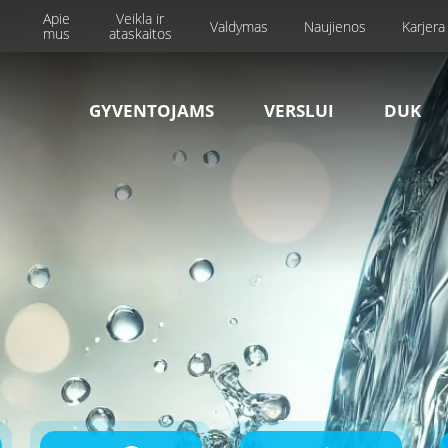
Apie
Veikla ir
Valdymas
Naujienos
Karjera
mus
ataskaitos
GYVENTOJAMS
VERSLUI
DUK