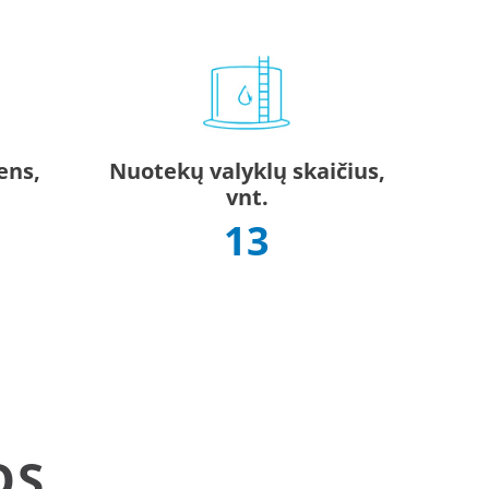
ens,
Nuotekų valyklų skaičius,
vnt.
13
OS