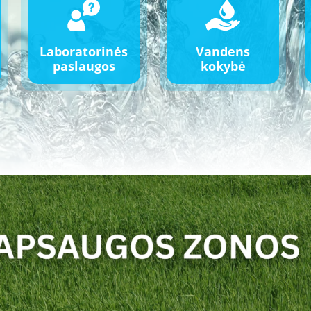
Laboratorinės
Vandens
paslaugos
kokybė