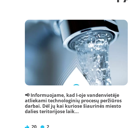
📢 Informuojame, kad I-oje vandenvietėje
atliekami technologinių procesų peržiūros
darbai. Dėl jų kai kuriose šiaurinės miesto
dalies teritorijose laik...
20
2