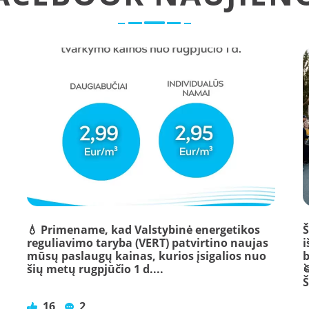
💧 Primename, kad Valstybinė energetikos
Š
reguliavimo taryba (VERT) patvirtino naujas
i
mūsų paslaugų kainas, kurios įsigalios nuo
b
šių metų rugpjūčio 1 d....

Š
16
2