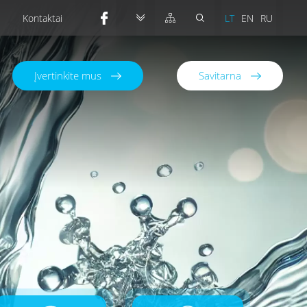
Kontaktai
LT
EN
RU
Įvertinkite mus
Savitarna