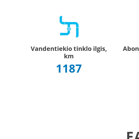
Vandentiekio tinklo ilgis,
Abone
km
1187
F