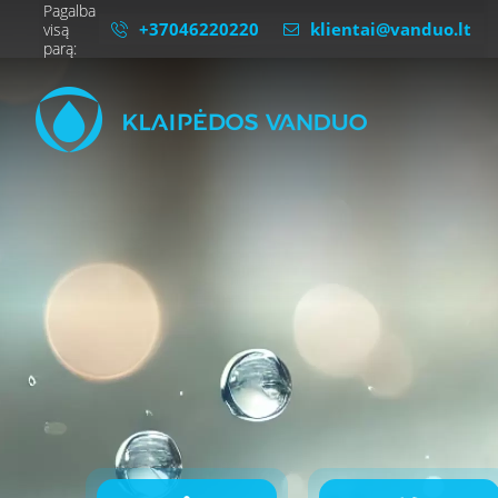
Pagalba
+37046220220
klientai@vanduo.lt
visą
parą: