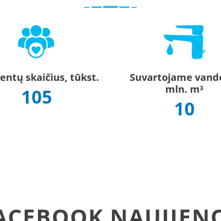
ntų skaičius, tūkst.
Suvartojame vand
mln. m³
105
10
ACEBOOK NAUJIEN