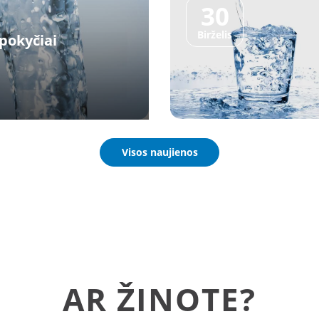
30
Birželis
pokyčiai
Visos naujienos
AR ŽINOTE?