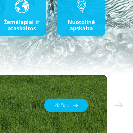
Žemėlapiai ir
Nuotolinė
ataskaitos
apskaita
Plačiau