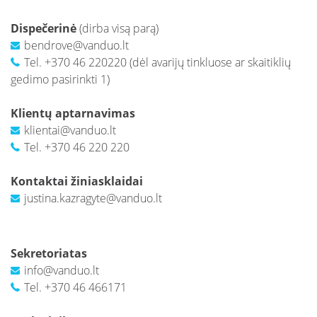
Nuotekų kontrolė
DUK: Skolos
schemos
Papildomai teikiamos paslaugos verslui
Dispečerinė
(dirba visą parą)
DUK: Nuotolinė apskaita
Papildomai teikiamos paslaugos
bendrove@vanduo.lt
gyventojams
Tel. +370 46 220220
(dėl avarijų tinkluose ar skaitiklių
DUK: Apsaugos zonos
Nuotekų išvežimas
gedimo pasirinkti 1)
Skundų nagrinėjimas neteismine tvarka
Klientų aptarnavimas
klientai@vanduo.lt
Prašymai pakloti tinklus iki sklypo ribos
Tel. +370 46 220 220
Nuotolinė apskaita
Kontaktai žiniasklaidai
justina.kazragyte@vanduo.lt
Sekretoriatas
info@vanduo.lt
Tel. +370 46 466171