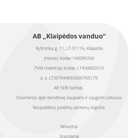
AB „Klaipėdos vanduo“
Ryšininkų g. 11, LT-91116, Klaipėda
Įmonės kodas:140089260
PVM mokėtojo kodas: LT400892610
a. s. LT307044060000765179
AB SEB bankas
Duomenys apie bendrovę kaupiami ir saugomi Lietuvos
Respublikos juridinių asmenų registre
Rekvizitai
Standartai