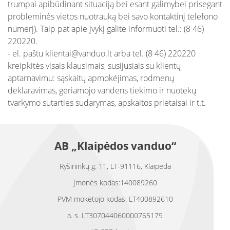
trumpai apibūdinant situaciją bei esant galimybei prisegant
probleminės vietos nuotrauką bei savo kontaktinį telefono
numerį). Taip pat apie įvykį galite informuoti tel.: (8 46)
220220.
- el. paštu klientai@vanduo.lt arba tel. (8 46) 220220
kreipkitės visais klausimais, susijusiais su klientų
aptarnavimu: sąskaitų apmokėjimas, rodmenų
deklaravimas, geriamojo vandens tiekimo ir nuotekų
tvarkymo sutarties sudarymas, apskaitos prietaisai ir t.t.
AB „Klaipėdos vanduo“
Ryšininkų g. 11, LT-91116, Klaipėda
Įmonės kodas:140089260
PVM mokėtojo kodas: LT400892610
a. s. LT307044060000765179