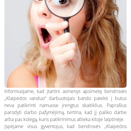
Nuotekų kontrolė
DUK: Skolos
schemos
Papildomai teikiamos paslaugos verslui
DUK: Nuotolinė apskaita
Papildomai teikiamos paslaugos
gyventojams
DUK: Apsaugos zonos
Nuotekų išvežimas
Skundų nagrinėjimas neteismine tvarka
Prašymai pakloti tinklus iki sklypo ribos
Nuotolinė apskaita
Informuojame, kad įtartini asmenys apsimetę bendrovės
„Klaipėdos vanduo“ darbuotojais bando patekti į butus
neva patikrinti namuose įrengtus skaitiklius. Paprašius
parodyti darbo pažymėjimą, tvirtina, kad jį paliko darbe
arba pas kolegą, kuris patikrinimus atlieka kitoje laiptinėje.
Įspėjame visus gyventojus, kad bendrovės „Klaipėdos