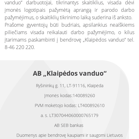
vanduo“ darbuotojai, tikrinantys skaitiklius, visada dėvi
įmonės logotipais pažymėtą aprangą ir parodo darbo
pažymėjimus, o skaitiklių tikrinimo laiką suderina iš anksto.
Prašome gyventojų būti budriais, apsilankius neaiškiems
piliečiams visada reikalauti darbo pažymėjimo, o kilus
įtarimams paskambinti į bendrovę „Klaipėdos vanduo“ tel.
8-46 220 220.
AB „Klaipėdos vanduo“
Ryšininkų g. 11, LT-91116, Klaipėda
Įmonės kodas:140089260
PVM mokėtojo kodas: LT400892610
a. s. LT307044060000765179
AB SEB bankas
Duomenys apie bendrovę kaupiami ir saugomi Lietuvos