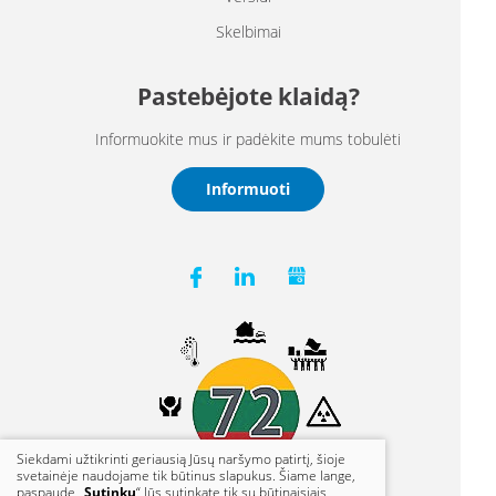
Skelbimai
Pastebėjote klaidą?
Informuokite mus ir padėkite mums tobulėti
Informuoti
Siekdami užtikrinti geriausią Jūsų naršymo patirtį, šioje
svetainėje naudojame tik būtinus slapukus. Šiame lange,
paspaudę „
Sutinku
“ Jūs sutinkate tik su būtinaisiais