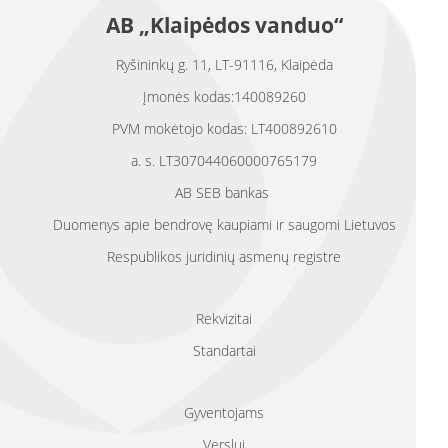
AB „Klaipėdos vanduo“
Ryšininkų g. 11, LT-91116, Klaipėda
Įmonės kodas:140089260
PVM mokėtojo kodas: LT400892610
a. s. LT307044060000765179
AB SEB bankas
Duomenys apie bendrovę kaupiami ir saugomi Lietuvos
Respublikos juridinių asmenų registre
Rekvizitai
Standartai
Gyventojams
Verslui