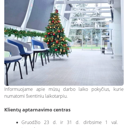
Nuotekų kontrolė
DUK: Skolos
schemos
Papildomai teikiamos paslaugos verslui
DUK: Nuotolinė apskaita
Papildomai teikiamos paslaugos
gyventojams
DUK: Apsaugos zonos
Nuotekų išvežimas
Skundų nagrinėjimas neteismine tvarka
Prašymai pakloti tinklus iki sklypo ribos
Nuotolinė apskaita
Informuojame apie mūsų darbo laiko pokyčius, kurie
numatomi šventiniu laikotarpiu.
Klientų aptarnavimo centras
Gruodžio 23 d. ir 31 d. dirbsime 1 val.