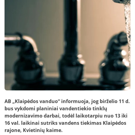
Nuotekų kontrolė
DUK: Skolos
schemos
Papildomai teikiamos paslaugos verslui
DUK: Nuotolinė apskaita
Papildomai teikiamos paslaugos
gyventojams
DUK: Apsaugos zonos
Nuotekų išvežimas
Skundų nagrinėjimas neteismine tvarka
Prašymai pakloti tinklus iki sklypo ribos
Nuotolinė apskaita
AB „Klaipėdos vanduo“ informuoja, jog birželio 11 d.
bus vykdomi planiniai vandentiekio tinklų
modernizavimo darbai, todėl laikotarpiu nuo 13 iki
16 val. laikinai sutriks vandens tiekimas Klaipėdos
rajone, Kvietinių kaime.