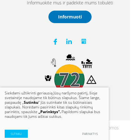
Informuokite mus ir padėkite mums tobulėti
Informuoti
Siekdami užtikrinti geriausią Jūsų naršymo patirtį, šioje
svetainėje naudojame tik būtinus slapukus. Šiame lange,
paspaudę „
Sutinku
“ Jūs sutinkate tik su būtinaisiais
slapukais. Norėdami pasirinkti kitas slapukų rinkimų
parinktis, spauskite
„Parinktys“.
Papildomi slapukai bus
naudojami tik Jums aiškiai sutikus.
© 2021 Klaipėdos vanduo. Visos teisės saugomos
Duomenų apsauga
SUTINKU
PARINKTYS
Sprendimas:
TEXUS