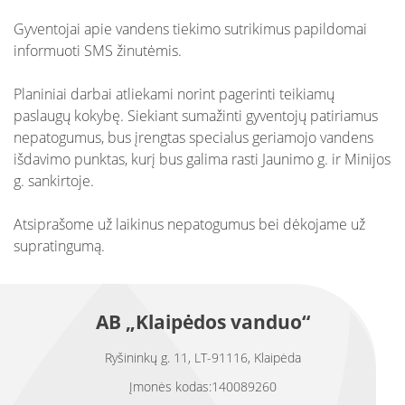
Gyventojai apie vandens tiekimo sutrikimus papildomai
informuoti SMS žinutėmis.
Planiniai darbai atliekami norint pagerinti teikiamų
paslaugų kokybę. Siekiant sumažinti gyventojų patiriamus
nepatogumus, bus įrengtas specialus geriamojo vandens
išdavimo punktas, kurį bus galima rasti Jaunimo g. ir Minijos
g. sankirtoje.
Atsiprašome už laikinus nepatogumus bei dėkojame už
supratingumą.
AB „Klaipėdos vanduo“
Ryšininkų g. 11, LT-91116, Klaipėda
Įmonės kodas:140089260