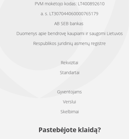
PVM mokėtojo kodas: LT400892610
a. s. LT307044060000765179
AB SEB bankas
Duomenys apie bendrovę kaupiami ir saugomi Lietuvos
Respublikos juridinių asmenų registre
Rekvizitai
Standartai
Gyventojams
Verslui
Skelbimai
Pastebėjote klaidą?