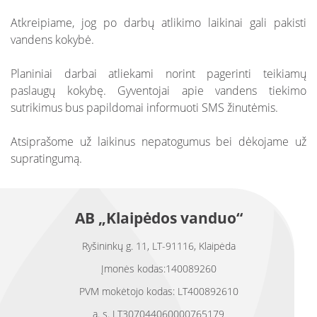
Atkreipiame, jog po darbų atlikimo laikinai gali pakisti
vandens kokybė.
Planiniai darbai atliekami norint pagerinti teikiamų
paslaugų kokybę. Gyventojai apie vandens tiekimo
sutrikimus bus papildomai informuoti SMS žinutėmis.
Atsiprašome už laikinus nepatogumus bei dėkojame už
supratingumą.
AB „Klaipėdos vanduo“
Ryšininkų g. 11, LT-91116, Klaipėda
Įmonės kodas:140089260
PVM mokėtojo kodas: LT400892610
a. s. LT307044060000765179