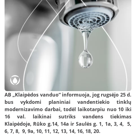
Nuotekų kontrolė
DUK: Skolos
schemos
Papildomai teikiamos paslaugos verslui
DUK: Nuotolinė apskaita
Papildomai teikiamos paslaugos
gyventojams
DUK: Apsaugos zonos
Nuotekų išvežimas
Skundų nagrinėjimas neteismine tvarka
Prašymai pakloti tinklus iki sklypo ribos
Nuotolinė apskaita
AB „Klaipėdos vanduo“ informuoja, jog rugsėjo 25 d.
bus vykdomi planiniai vandentiekio tinklų
modernizavimo darbai, todėl laikotarpiu nuo 10 iki
16 val. laikinai sutriks vandens tiekimas
Klaipėdoje, Rūko g.14, 14a ir Saulės g. 1, 1a, 3, 4, 5,
6, 7, 8, 9, 9a, 10, 11, 12, 13, 14, 16, 18, 20.