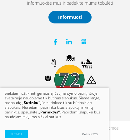
Informuokite mus ir padėkite mums tobulėti
Informuoti
Siekdami užtikrinti geriausią Jūsų naršymo patirtį, šioje
svetainėje naudojame tik būtinus slapukus. Šiame lange,
paspaudę „
Sutinku
“ Jūs sutinkate tik su būtinaisiais
slapukais. Norėdami pasirinkti kitas slapukų rinkimų
parinktis, spauskite
„Parinktys“.
Papildomi slapukai bus
naudojami tik Jums aiškiai sutikus.
© 2021 Klaipėdos vanduo. Visos teisės saugomos
Duomenų apsauga
SUTINKU
PARINKTYS
Sprendimas:
TEXUS