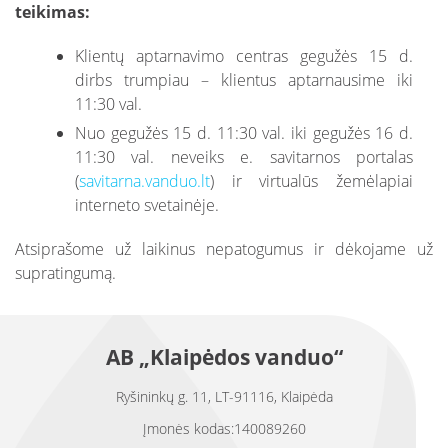
teikimas:
Klientų aptarnavimo centras gegužės 15 d.
dirbs trumpiau – klientus aptarnausime iki
11:30 val.
Nuo gegužės 15 d. 11:30 val. iki gegužės 16 d.
11:30 val. neveiks e. savitarnos portalas
(
savitarna.vanduo.lt
) ir virtualūs žemėlapiai
interneto svetainėje.
Atsiprašome už laikinus nepatogumus ir dėkojame už
supratingumą.
AB „Klaipėdos vanduo“
Ryšininkų g. 11, LT-91116, Klaipėda
Įmonės kodas:140089260