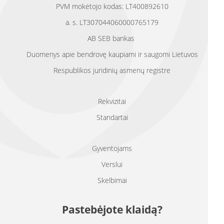
PVM mokėtojo kodas: LT400892610
a. s. LT307044060000765179
AB SEB bankas
Duomenys apie bendrovę kaupiami ir saugomi Lietuvos
Respublikos juridinių asmenų registre
Rekvizitai
Standartai
Gyventojams
Verslui
Skelbimai
Pastebėjote klaidą?