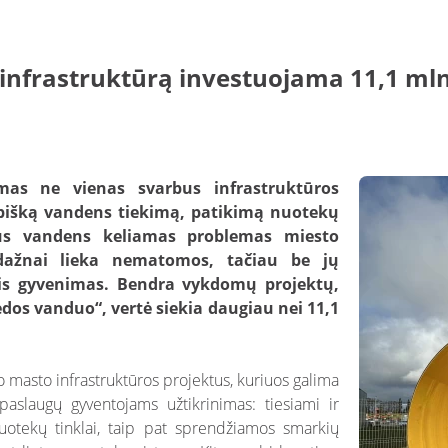
 infrastruktūrą investuojama 11,1 mln
mas ne vienas svarbus infrastruktūros
kybišką vandens tiekimą, patikimą nuotekų
aus vandens keliamas problemas miesto
s dažnai lieka nematomos, tačiau be jų
s gyvenimas. Bendra vykdomų projektų,
dos vanduo“, vertė siekia daugiau nei 11,1
o masto infrastruktūros projektus, kuriuos galima
 – paslaugų gyventojams užtikrinimas: tiesiami ir
uotekų tinklai, taip pat sprendžiamos smarkių