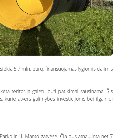
ė siekia 5,7 mln. eurų, finansuojamas lygiomis dalimis
ėta teritorija galėtų būti patikimai sausinama. Šis
, kurie atvers galimybes investicijoms bei ilgainiui
, Parko ir H. Manto gatvėse. Čia bus atnaujinta net 7