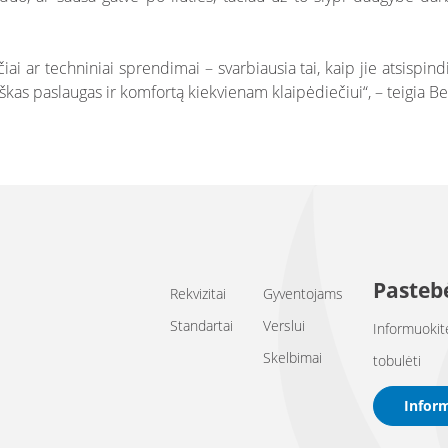
čiai ar techniniai sprendimai – svarbiausia tai, kaip jie atsispi
kas paslaugas ir komfortą kiekvienam klaipėdiečiui“, – teigia Ben
Pastebė
Rekvizitai
Gyventojams
Standartai
Verslui
Informuokit
Skelbimai
tobulėti
Infor