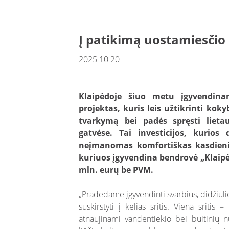
Į patikimą uostamiesčio
2025 10 20
Klaipėdoje šiuo metu įgyvendina
projektas, kuris leis užtikrinti ko
tvarkymą bei padės spręsti liet
gatvėse. Tai investicijos, kurio
neįmanomas komfortiškas kasdieni
kuriuos įgyvendina bendrovė „Klaipė
mln. eurų be PVM.
„Pradedame įgyvendinti svarbius, didžiuli
suskirstyti į kelias sritis. Viena sritis
atnaujinami vandentiekio bei buitinių n