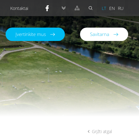
Kontaktai
LT
EN
RU
Įvertinkite mus
Savitarna
Grįžti atgal