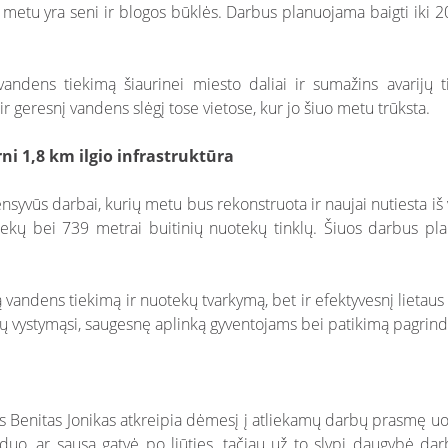
 metu yra seni ir blogos būklės. Darbus planuojama baigti iki 2
ndens tiekimą šiaurinei miesto daliai ir sumažins avarijų t
 geresnį vandens slėgį tose vietose, kur jo šiuo metu trūksta.
ni 1,8 km ilgio infrastruktūra
nsyvūs darbai, kurių metu bus rekonstruota ir naujai nutiesta iš
tekų bei 739 metrai buitinių nuotekų tinklų. Šiuos darbus pl
 vandens tiekimą ir nuotekų tvarkymą, bet ir efektyvesnį lietaus 
nų vystymąsi, saugesnę aplinką gyventojams bei patikimą pagrindą
us Benitas Jonikas atkreipia dėmesį į atliekamų darbų prasmę 
anduo, ar sausa gatvė po liūties, tačiau už to slypi daugybė da