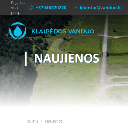
Pagalba
+37046220220
klientai@vanduo.lt
visą
parą:
NAUJIENOS
Titulinis
Naujienos