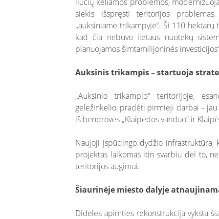
liūčių keliamos problemos, modernizuojan
siekis išspręsti teritorijos problemas
„auksiniame trikampyje“. Ši 110 hektarų te
kad čia nebuvo lietaus nuotekų sistemos
planuojamos šimtamilijoninės investicijos
Auksinis trikampis – startuoja strate
„Auksinio trikampio“ teritorijoje, esa
geležinkelio, pradėti pirmieji darbai – jau
iš bendrovės „Klaipėdos vanduo“ ir Klaipė
Naujoji įspūdingo dydžio infrastruktūra, 
projektas laikomas itin svarbiu dėl to, n
teritorijos augimui.
Šiaurinėje miesto dalyje atnaujinam
Didelės apimties rekonstrukcija vyksta šia