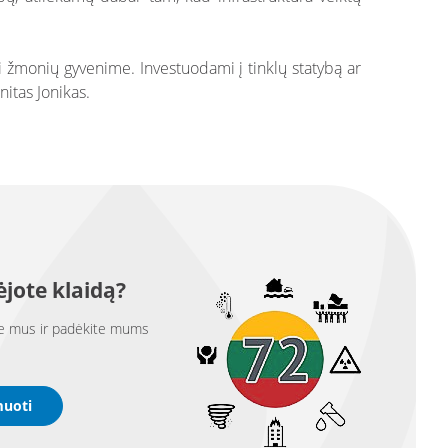
ndi žmonių gyvenime. Investuodami į tinklų statybą ar
itas Jonikas.
jote klaidą?
e mus ir padėkite mums
muoti