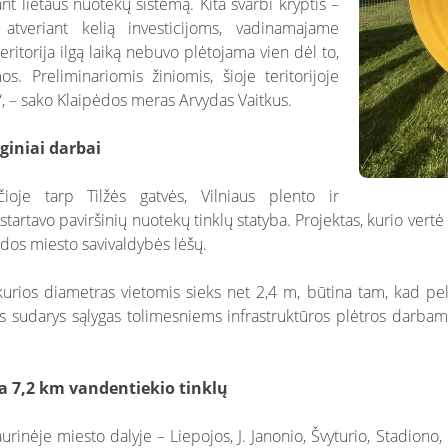
t lietaus nuotekų sistemą. Kita svarbi kryptis –
, atveriant kelią investicijoms, vadinamajame
ritorija ilgą laiką nebuvo plėtojama vien dėl to,
. Preliminariomis žiniomis, šioje teritorijoje
“, – sako Klaipėdos meras Arvydas Vaitkus.
giniai darbai
nčioje tarp Tilžės gatvės, Vilniaus plento ir
 startavo paviršinių nuotekų tinklų statyba. Projektas, kurio vert
dos miesto savivaldybės lėšų.
kurios diametras vietomis sieks net 2,4 m, būtina tam, kad pelk
es sudarys sąlygas tolimesniems infrastruktūros plėtros darbams
a 7,2 km vandentiekio tinklų
urinėje miesto dalyje – Liepojos, J. Janonio, Švyturio, Stadiono