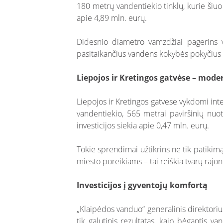
180 metrų vandentiekio tinklų, kurie šiuo
apie 4,89 mln. eurų.
Didesnio diametro vamzdžiai pagerins va
pasitaikančius vandens kokybės pokyčius ir
Liepojos ir Kretingos gatvėse – moder
Liepojos ir Kretingos gatvėse vykdomi inte
vandentiekio, 565 metrai paviršinių nuo
investicijos siekia apie 0,47 mln. eurų.
Tokie sprendimai užtikrins ne tik patikimą
miesto poreikiams – tai reiškia tvarų rajo
Investicijos į gyventojų komfortą
„Klaipėdos vanduo“ generalinis direktori
tik galutinis rezultatas, kaip bėgantis v