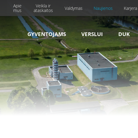
Apie
Veikla ir
Valdymas
Naujienos
Karjera
mus
ataskaitos
GYVENTOJAMS
VERSLUI
DUK