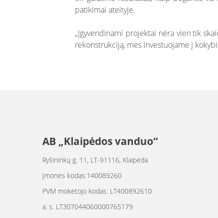
patikimai ateityje.
„Įgyvendinami projektai nėra vien tik skai
rekonstrukciją, mes investuojame į kokybiš
AB „Klaipėdos vanduo“
Ryšininkų g. 11, LT-91116, Klaipėda
Įmonės kodas:140089260
PVM mokėtojo kodas: LT400892610
a. s. LT307044060000765179