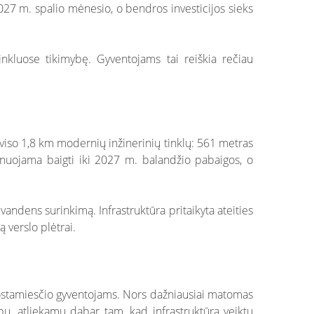
027 m. spalio mėnesio, o bendros investicijos sieks
inkluose tikimybę. Gyventojams tai reiškia rečiau
 viso 1,8 km modernių inžinerinių tinklų: 561 metras
anuojama baigti iki 2027 m. balandžio pabaigos, o
vandens surinkimą. Infrastruktūra pritaikyta ateities
 verslo plėtrai.
uostamiesčio gyventojams. Nors dažniausiai matomas
rbų, atliekamų dabar tam, kad infrastruktūra veiktų