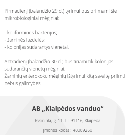
Pirmadienį (balandžio 29 d.) tyrimui bus priimami šie
mikrobiologiniai mėginiai:
- koliforminės bakterijos;
- žarninės lazdelės;
- kolonijas sudarantys vienetai.
Antradienį (balandžio 30 d.) bus tiriami tik kolonijas
sudarančių vienetų mėginiai.
Žarninių enterokokų mėginių ištyrimui kitą savaitę priimti
nebus galimybės.
AB „Klaipėdos vanduo“
Ryšininkų g. 11, LT-91116, Klaipėda
Įmonės kodas:140089260