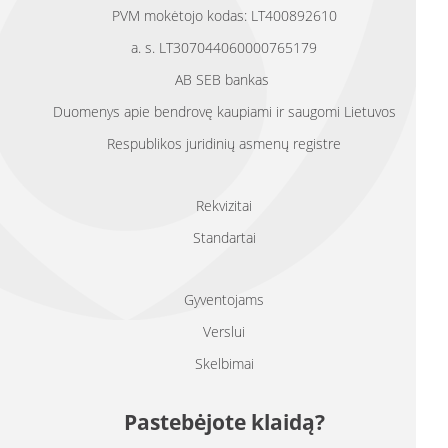
PVM mokėtojo kodas: LT400892610
a. s. LT307044060000765179
AB SEB bankas
Duomenys apie bendrovę kaupiami ir saugomi Lietuvos
Respublikos juridinių asmenų registre
Rekvizitai
Standartai
Gyventojams
Verslui
Skelbimai
Pastebėjote klaidą?