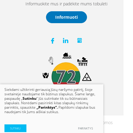
Informuokite mus ir padėkite mums tobulėti
Informuoti
Siekdami užtikrinti geriausią Jūsų naršymo patirtį, šioje
svetainėje naudojame tik būtinus slapukus. Šiame lange,
paspaudę „
Sutinku
“ Jūs sutinkate tik su būtinaisiais
slapukais. Norėdami pasirinkti kitas slapukų rinkimų
parinktis, spauskite
„Parinktys“.
Papildomi slapukai bus
naudojami tik Jums aiškiai sutikus.
© 2021 Klaipėdos vanduo. Visos teisės saugomos
Duomenų apsauga
SUTINKU
PARINKTYS
Sprendimas:
TEXUS