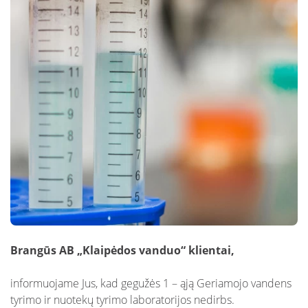
Nuotekų kontrolė
DUK: Skolos
schemos
Papildomai teikiamos paslaugos verslui
DUK: Nuotolinė apskaita
Papildomai teikiamos paslaugos
gyventojams
DUK: Apsaugos zonos
Nuotekų išvežimas
Skundų nagrinėjimas neteismine tvarka
Prašymai pakloti tinklus iki sklypo ribos
Nuotolinė apskaita
Brangūs AB „Klaipėdos vanduo“ klientai,
informuojame Jus, kad gegužės 1 – ąją Geriamojo vandens
tyrimo ir nuotekų tyrimo laboratorijos nedirbs.