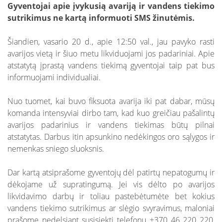
Gyventojai apie įvykusią avariją ir vandens tiekimo
sutrikimus ne kartą informuoti SMS žinutėmis.
Šiandien, vasario 20 d., apie 12:50 val., jau pavyko rasti
avarijos vietą ir šiuo metu likviduojami jos padariniai. Apie
atstatytą įprastą vandens tiekimą gyventojai taip pat bus
informuojami individualiai.
Nuo tuomet, kai buvo fiksuota avarija iki pat dabar, mūsų
komanda intensyviai dirbo tam, kad kuo greičiau pašalintų
avarijos padarinius ir vandens tiekimas būtų pilnai
atstatytas. Darbus itin apsunkino nedėkingos oro sąlygos ir
nemenkas sniego sluoksnis.
Dar kartą atsiprašome gyventojų dėl patirtų nepatogumų ir
dėkojame už supratingumą. Jei vis dėlto po avarijos
likvidavimo darbų ir toliau pastebėtumėte bet kokius
vandens tiekimo sutrikimus ar slėgio svyravimus, maloniai
prašome nedelsiant susisiekti telefonu +370 46 220 220,