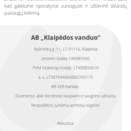
kad galėtume operatyviai sureaguoti ir užtikrinti sklandų
paslaugų teikimą.
AB „Klaipėdos vanduo“
Ryšininkų g. 11, LT-91116, Klaipėda
Įmonės kodas:140089260
PVM mokėtojo kodas: LT400892610
a. s. LT307044060000765179
AB SEB bankas
Duomenys apie bendrovę kaupiami ir saugomi Lietuvos
Respublikos juridinių asmenų registre
Rekvizitai