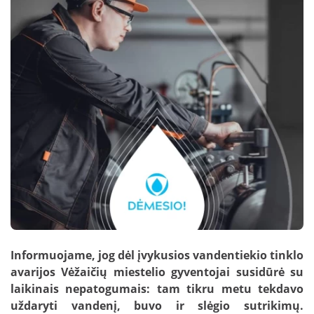
Nuotekų kontrolė
DUK: Skolos
schemos
Papildomai teikiamos paslaugos verslui
DUK: Nuotolinė apskaita
Papildomai teikiamos paslaugos
gyventojams
DUK: Apsaugos zonos
Nuotekų išvežimas
Skundų nagrinėjimas neteismine tvarka
Prašymai pakloti tinklus iki sklypo ribos
Nuotolinė apskaita
Informuojame, jog dėl įvykusios vandentiekio tinklo
avarijos Vėžaičių miestelio gyventojai susidūrė su
laikinais nepatogumais: tam tikru metu tekdavo
uždaryti vandenį, buvo ir slėgio sutrikimų.