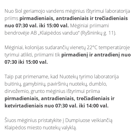
Nuo šiol geriamojo vandens mėginius ištyrimui laboratorija
priims
pirmadieniais, antradieniais ir trečiadieniais
nuo 07:30 val. iki 15:00 val.
Mėginiai priimami
bendrovėje AB „Klaipėdos vanduo“ (Ryšininkų g. 11).
Mėginiai, kolonijas sudarančių vienetų 22°C temperatūroje
tyrimui atlikti, priimami tik
pirmadienį ir antradienį nuo
07:30 iki 15:00 val.
Taip pat primename, kad Nuotekų tyrimo laboratorija
buitinių, gamybinių, paviršinių nuotekų, dumblo,
dirvožemio, grunto mėginius ištyrimui priima
pirmadieniais, antradieniais, trečiadieniais ir
ketvirtadieniais nuo 07:30 val. iki 14:00 val.
Šiuos mėginius pristatykite į Dumpiuose veikiančią
Klaipėdos miesto nuotekų valyklą.