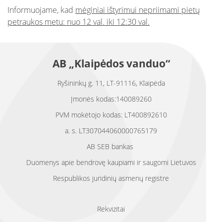
Informuojame, kad
mėginiai ištyrimui nepriimami pietų
petraukos metu: nuo 12 val. iki 12:30 val.
AB „Klaipėdos vanduo“
Ryšininkų g. 11, LT-91116, Klaipėda
Įmonės kodas:140089260
PVM mokėtojo kodas: LT400892610
a. s. LT307044060000765179
AB SEB bankas
Duomenys apie bendrovę kaupiami ir saugomi Lietuvos
Respublikos juridinių asmenų registre
Rekvizitai