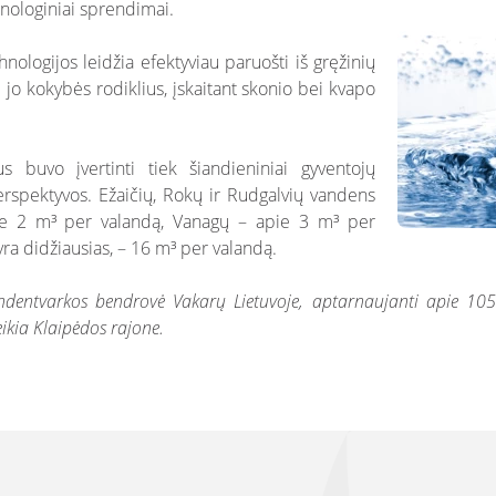
hnologiniai sprendimai.
nologijos leidžia efektyviau paruošti iš gręžinių
 jo kokybės rodiklius, įskaitant skonio bei kvapo
 buvo įvertinti tiek šiandieniniai gyventojų
 perspektyvos. Ežaičių, Rokų ir Rudgalvių vandens
pie 2 m³ per valandą, Vanagų – apie 3 m³ per
yra didžiausias, – 16 m³ per valandą.
dentvarkos bendrovė Vakarų Lietuvoje, aptarnaujanti apie 105 t
eikia Klaipėdos rajone.