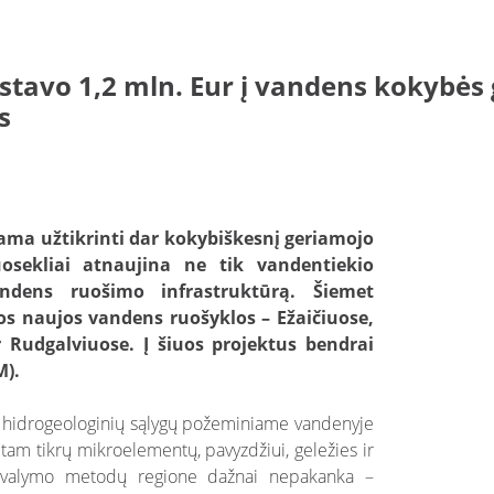
stavo 1,2 mln. Eur į vandens kokybės 
s
ama užtikrinti dar kokybiškesnį geriamojo
sekliai atnaujina ne tik vandentiekio
ndens ruošimo infrastruktūrą. Šiemet
os naujos vandens ruošyklos – Ežaičiuose,
 Rudgalviuose. Į šiuos projektus bendrai
M).
ir hidrogeologinių sąlygų požeminiame vandenyje
tam tikrų mikroelementų, pavyzdžiui, geležies ir
ų valymo metodų regione dažnai nepakanka –