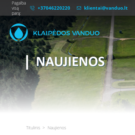
Pagalba
+37046220220
klientai@vanduo.lt
visą
parą:
NAUJIENOS
Titulinis
Naujienos