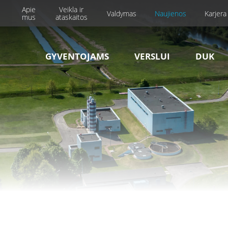
Apie
Veikla ir
Valdymas
Naujienos
Karjera
mus
ataskaitos
GYVENTOJAMS
VERSLUI
DUK