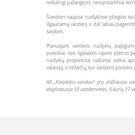
reikalingi pažangesni, nestandartiniai tec
Šiandien naujose ruošyklose įdiegtos tech
išgaunamą vandenį ir dar labiau pagerinti
savybes.
Planuojant vandens ruošyklų pajėgumus
poreikiai, tiek ilgalaikės rajono plėtros
ruošyklų projektiniai našumai siekia a
valandą, o Vėžaičių, kur vandens poreikis 
AB „Klaipėdos vanduo“ yra didžiausia van
eksploatuoja 39 vandenvietes, iš kurių 37 v