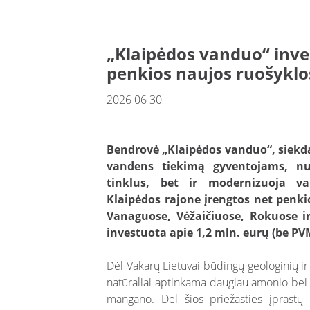
„Klaipėdos vanduo“ inve
penkios naujos ruošyklo
2026 06 30
Bendrovė „Klaipėdos vanduo“, siekd
vandens tiekimą gyventojams, nuo
tinklus, bet ir modernizuoja va
Klaipėdos rajone įrengtos net penki
Vanaguose, Vėžaičiuose, Rokuose ir
investuota apie 1,2 mln. eurų (be PV
Dėl Vakarų Lietuvai būdingų geologinių 
natūraliai aptinkama daugiau amonio bei 
mangano. Dėl šios priežasties įprast