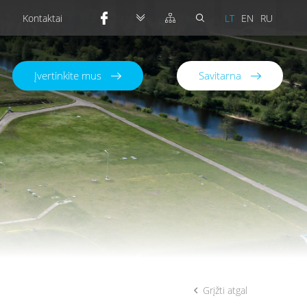
Kontaktai
LT
EN
RU
Įvertinkite mus
Savitarna
Grįžti atgal