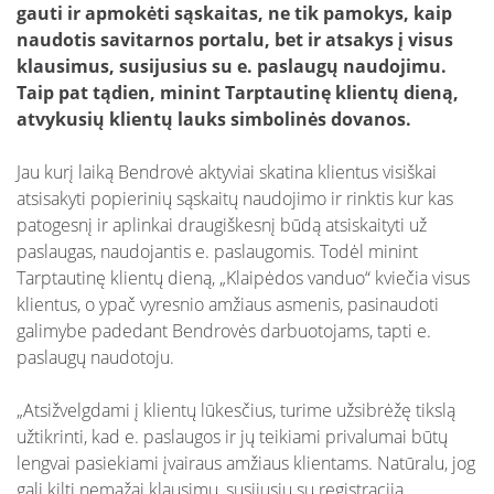
gauti ir apmokėti sąskaitas, ne tik pamokys, kaip
naudotis savitarnos portalu, bet ir atsakys į visus
klausimus, susijusius su e. paslaugų naudojimu.
Taip pat tądien, minint Tarptautinę klientų dieną,
atvykusių klientų lauks simbolinės dovanos.
Jau kurį laiką Bendrovė aktyviai skatina klientus visiškai
atsisakyti popierinių sąskaitų naudojimo ir rinktis kur kas
patogesnį ir aplinkai draugiškesnį būdą atsiskaityti už
paslaugas, naudojantis e. paslaugomis. Todėl minint
Tarptautinę klientų dieną, „Klaipėdos vanduo“ kviečia visus
klientus, o ypač vyresnio amžiaus asmenis, pasinaudoti
galimybe padedant Bendrovės darbuotojams, tapti e.
paslaugų naudotoju.
„Atsižvelgdami į klientų lūkesčius, turime užsibrėžę tikslą
užtikrinti, kad e. paslaugos ir jų teikiami privalumai būtų
lengvai pasiekiami įvairaus amžiaus klientams. Natūralu, jog
gali kilti nemažai klausimų, susijusių su registracija