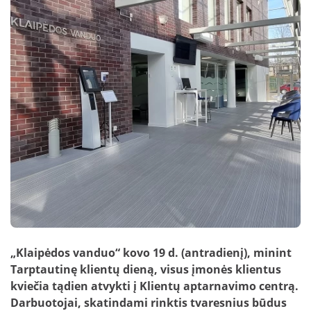
Nuotekų kontrolė
DUK: Skolos
schemos
Papildomai teikiamos paslaugos verslui
DUK: Nuotolinė apskaita
Papildomai teikiamos paslaugos
gyventojams
DUK: Apsaugos zonos
Nuotekų išvežimas
Skundų nagrinėjimas neteismine tvarka
Prašymai pakloti tinklus iki sklypo ribos
Nuotolinė apskaita
„Klaipėdos vanduo“ kovo 19 d. (antradienį), minint
Tarptautinę klientų dieną, visus įmonės klientus
kviečia tądien atvykti į Klientų aptarnavimo centrą.
Darbuotojai, skatindami rinktis tvaresnius būdus