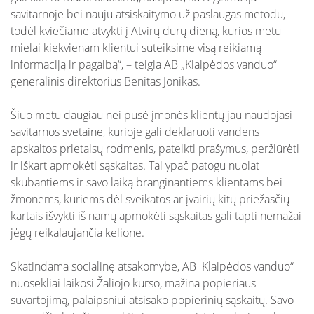
savitarnoje bei nauju atsiskaitymo už paslaugas metodu,
todėl kviečiame atvykti į Atvirų durų dieną, kurios metu
mielai kiekvienam klientui suteiksime visą reikiamą
informaciją ir pagalbą“, – teigia AB „Klaipėdos vanduo“
generalinis direktorius Benitas Jonikas.
Šiuo metu daugiau nei pusė įmonės klientų jau naudojasi
savitarnos svetaine, kurioje gali deklaruoti vandens
apskaitos prietaisų rodmenis, pateikti prašymus, peržiūrėti
ir iškart apmokėti sąskaitas. Tai ypač patogu nuolat
skubantiems ir savo laiką branginantiems klientams bei
žmonėms, kuriems dėl sveikatos ar įvairių kitų priežasčių
kartais išvykti iš namų apmokėti sąskaitas gali tapti nemažai
jėgų reikalaujančia kelione.
Skatindama socialinę atsakomybę, AB Klaipėdos vanduo“
nuosekliai laikosi Žaliojo kurso, mažina popieriaus
suvartojimą, palaipsniui atsisako popierinių sąskaitų. Savo