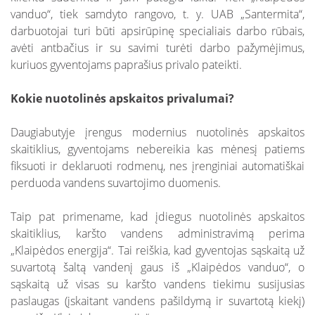
vanduo“, tiek samdyto rangovo, t. y. UAB „Santermita“,
darbuotojai turi būti apsirūpinę specialiais darbo rūbais,
avėti antbačius ir su savimi turėti darbo pažymėjimus,
kuriuos gyventojams paprašius privalo pateikti.
Kokie nuotolinės apskaitos privalumai?
Daugiabutyje įrengus modernius nuotolinės apskaitos
skaitiklius, gyventojams nebereikia kas mėnesį patiems
fiksuoti ir deklaruoti rodmenų, nes įrenginiai automatiškai
perduoda vandens suvartojimo duomenis.
Taip pat primename, kad įdiegus nuotolinės apskaitos
skaitiklius, karšto vandens administravimą perima
„Klaipėdos energija“. Tai reiškia, kad gyventojas sąskaitą už
suvartotą šaltą vandenį gaus iš „Klaipėdos vanduo“, o
sąskaitą už visas su karšto vandens tiekimu susijusias
paslaugas (įskaitant vandens pašildymą ir suvartotą kiekį)