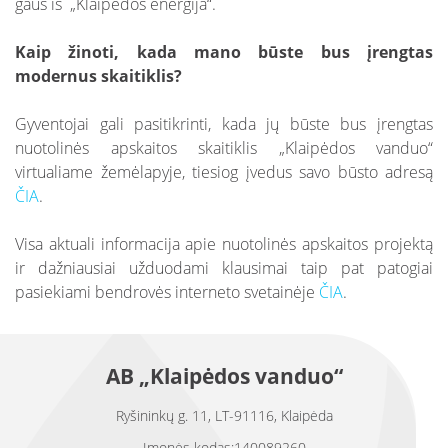
gaus iš „Klaipėdos energija“.
Kaip žinoti, kada mano būste bus įrengtas
modernus skaitiklis?
Gyventojai gali pasitikrinti, kada jų būste bus įrengtas
nuotolinės apskaitos skaitiklis „Klaipėdos vanduo“
virtualiame žemėlapyje, tiesiog įvedus savo būsto adresą
ČIA
.
Visa aktuali informacija apie nuotolinės apskaitos projektą
ir dažniausiai užduodami klausimai taip pat patogiai
pasiekiami bendrovės interneto svetainėje
ČIA
.
AB „Klaipėdos vanduo“
Ryšininkų g. 11, LT-91116, Klaipėda
Įmonės kodas:140089260