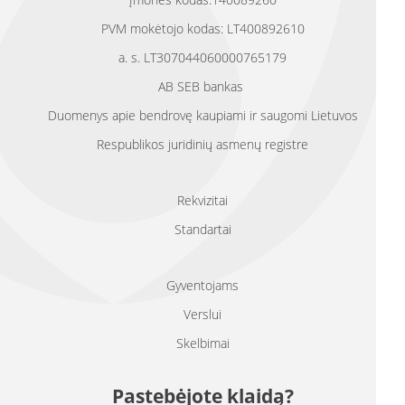
PVM mokėtojo kodas: LT400892610
a. s. LT307044060000765179
AB SEB bankas
Duomenys apie bendrovę kaupiami ir saugomi Lietuvos
Respublikos juridinių asmenų registre
Rekvizitai
Standartai
Gyventojams
Verslui
Skelbimai
Pastebėjote klaidą?