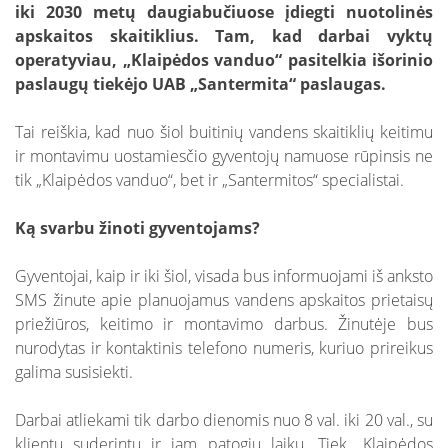
iki 2030 metų daugiabučiuose įdiegti nuotolinės
apskaitos skaitiklius. Tam, kad darbai vyktų
operatyviau, „Klaipėdos vanduo“ pasitelkia išorinio
paslaugų tiekėjo UAB „Santermita“ paslaugas.
Tai reiškia, kad nuo šiol buitinių vandens skaitiklių keitimu
ir montavimu uostamiesčio gyventojų namuose rūpinsis ne
tik „Klaipėdos vanduo“, bet ir „Santermitos“ specialistai.
Ką svarbu žinoti gyventojams?
Gyventojai, kaip ir iki šiol, visada bus informuojami iš anksto
SMS žinute apie planuojamus vandens apskaitos prietaisų
priežiūros, keitimo ir montavimo darbus. Žinutėje bus
nurodytas ir kontaktinis telefono numeris, kuriuo prireikus
galima susisiekti.
Darbai atliekami tik darbo dienomis nuo 8 val. iki 20 val., su
klientu suderintu ir jam patogiu laiku. Tiek „Klaipėdos