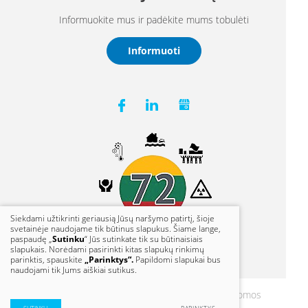
Informuokite mus ir padėkite mums tobulėti
Informuoti
Siekdami užtikrinti geriausią Jūsų naršymo patirtį, šioje
svetainėje naudojame tik būtinus slapukus. Šiame lange,
paspaudę „
Sutinku
“ Jūs sutinkate tik su būtinaisiais
slapukais. Norėdami pasirinkti kitas slapukų rinkimų
parinktis, spauskite
„Parinktys“.
Papildomi slapukai bus
naudojami tik Jums aiškiai sutikus.
© 2021 Klaipėdos vanduo. Visos teisės saugomos
Duomenų apsauga