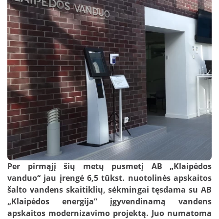
Nuotekų kontrolė
DUK: Skolos
schemos
Papildomai teikiamos paslaugos verslui
DUK: Nuotolinė apskaita
Papildomai teikiamos paslaugos
gyventojams
DUK: Apsaugos zonos
Nuotekų išvežimas
Skundų nagrinėjimas neteismine tvarka
Prašymai pakloti tinklus iki sklypo ribos
Nuotolinė apskaita
Per pirmąjį šių metų pusmetį AB „Klaipėdos
vanduo“ jau įrengė 6,5 tūkst. nuotolinės apskaitos
šalto vandens skaitiklių, sėkmingai tęsdama su AB
„Klaipėdos energija” įgyvendinamą vandens
apskaitos modernizavimo projektą. Juo numatoma