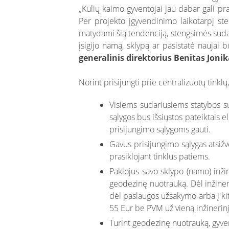
„Kulių kaimo gyventojai jau dabar gali pr
Per projekto įgyvendinimo laikotarpį ste
matydami šią tendenciją, stengsimės sudary
įsigijo namą, sklypą ar pasistatė naujai b
generalinis direktorius Benitas Jonik
Norint prisijungti prie centralizuotų tinklų
Visiems sudariusiems statybos su
sąlygos bus išsiųstos pateiktais e
prisijungimo sąlygoms gauti.
Gavus prisijungimo sąlygas atsižve
prasiklojant tinklus patiems.
Paklojus savo sklypo (namo) inžine
geodezinę nuotrauką. Dėl inžiner
dėl paslaugos užsakymo arba į ki
55 Eur be PVM už vieną inžinerinį 
Turint geodezinę nuotrauką, gyvent