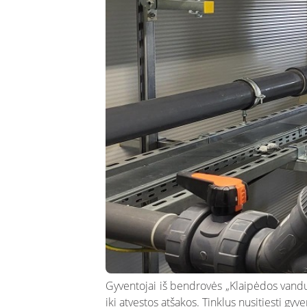
Gyventojai iš bendrovės „Klaipėdos vanduo“
iki atvestos atšakos. Tinklus nusitiesti g