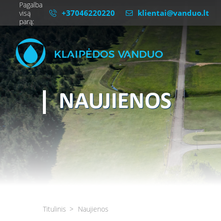
Pagalba
+37046220220
klientai@vanduo.lt
visą
parą:
NAUJIENOS
Titulinis
Naujienos