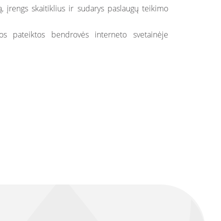
įrengs skaitiklius ir sudarys paslaugų teikimo
s pateiktos bendrovės interneto svetainėje