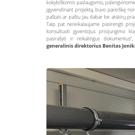
kokybiškomis paslaugomis, palengvinome 
įgyvendinant projektą, buvo pareiškę norą 
paštais ar paštu jau dabar be atskirų pr
Taip pat nereikalaujame pasirengti proj
konsultuoti gyventojus prisijungimo kl
pasirašyti ir reikalingus dokumentus
generalinis direktorius Benitas Jonik