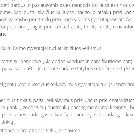
adėti darbus, o paslaugomis galės naudotis kai nusities tinklus 
bime, kad būstų skaičius Kuliuose išaugo, o atšakų prisijungi
ti galimybę prie tinklų prisijungti visiems gyventojams atsižvel
ūstą bei nori jungtis prie centralizuotų tinklų, turėtų mus info
as.
, Kulių kaimo gyventojai turi atlikti šiuos veiksmus.
tartis su bendrove „Klaipėdos vanduo“ ir pareiškusiems norą pr
l. paštais ar paštu. Jei nesate sudarę statybos sutarčių, reiktų k
lgiant į jose nurodytus reikalavimus gyventojai turi įsirengti ti
rinius tinklus, pagal reikalavimus prisijungus prie centralizuotų
inių tinklų geodezinių nuotraukų parengimo galima kreiptis į 
tą šios srities paslaugas teikiančią bendrovę. Šios paslaugos k
tinklą .
ojai turi kreiptis dėl tinklų pridavimo.