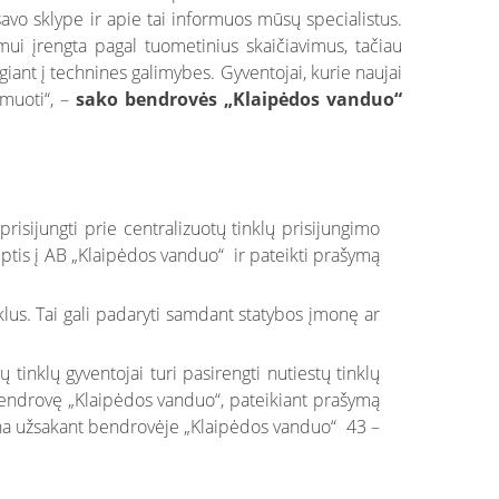
savo sklype ir apie tai informuos mūsų specialistus.
mui įrengta pagal tuometinius skaičiavimus, tačiau
giant į technines galimybes. Gyventojai, kurie naujai
rmuoti“, –
sako bendrovės „Klaipėdos vanduo“
isijungti prie centralizuotų tinklų prisijungimo
reiptis į AB „Klaipėdos vanduo“ ir pateikti prašymą
nklus. Tai gali padaryti samdant statybos įmonę ar
 tinklų gyventojai turi pasirengti nutiestų tinklų
bendrovę „Klaipėdos vanduo“, pateikiant prašymą
aina užsakant bendrovėje „Klaipėdos vanduo“ 43 –