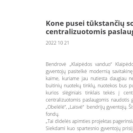
Kone pusei tūkstančių s
centralizuotomis pasla
2022 10 21
Bendrovė „Klaipėdos vanduo“ Klaipėdo
gyventojų pasitelkė modernią savitakinę
kaime, kuriame jau nutiesta daugiau ne
buitinių nuotekų tinklų, nuotekos bus 
kurios slėginiais tinklais tekės į ce
centralizuotomis paslaugomis naudotis ga
„Obelėlė“, „Laisvė“ bendrijų gyventojų. Ši
fondų.
„Tai didelės apimties projektas pagerins
Siekdami kuo spartesnio gyventojų prisi