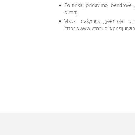
Po tinklų pridavimo, bendrovė „
sutartį.
Visus prašymus gyventojai tur
https://www.vanduo.lt/prisijungim