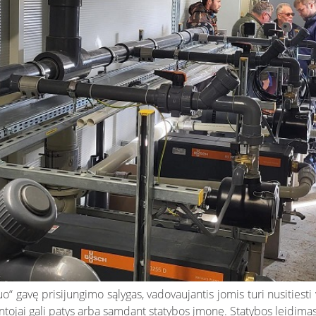
 gavę prisijungimo sąlygas, vadovaujantis jomis turi nusitiesti 
yventojai gali patys arba samdant statybos įmonę. Statybos leidi