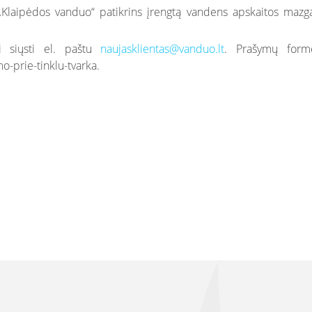
Klaipėdos vanduo“ patikrins įrengtą vandens apskaitos mazgą, 
i siųsti el. paštu
naujasklientas@vanduo.lt
. Prašymų formo
o-prie-tinklu-tvarka.