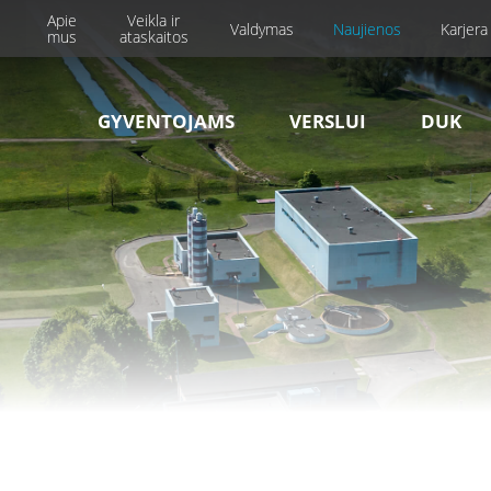
Apie
Veikla ir
Valdymas
Naujienos
Karjera
mus
ataskaitos
GYVENTOJAMS
VERSLUI
DUK