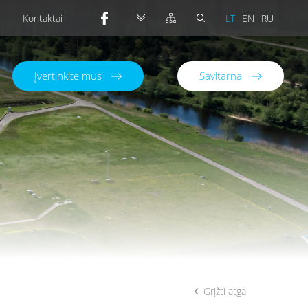
Kontaktai
LT
EN
RU
Įvertinkite mus
Savitarna
Grįžti atgal