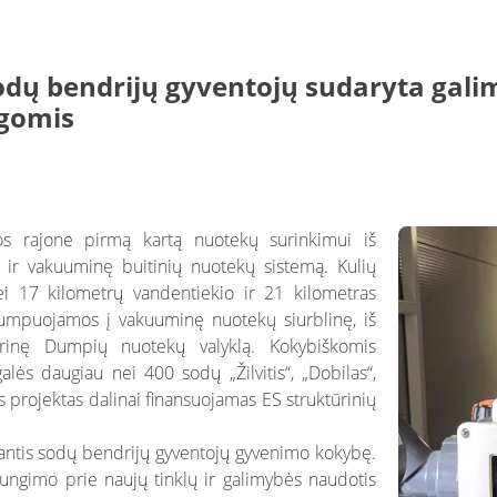
odų bendrijų gyventojų sudaryta gali
ugomis
s rajone pirmą kartą nuotekų surinkimui iš
 ir vakuuminę buitinių nuotekų sistemą. Kulių
i 17 kilometrų vandentiekio ir 21 kilometras
pumpuojamos į vakuuminę nuotekų siurblinę, iš
ntrinę Dumpių nuotekų valyklą. Kokybiškomis
lės daugiau nei 400 sodų „Žilvitis“, „Dobilas“,
s projektas dalinai finansuojamas ES struktūrinių
iantis sodų bendrijų gyventojų gyvenimo kokybę.
jungimo prie naujų tinklų ir galimybės naudotis