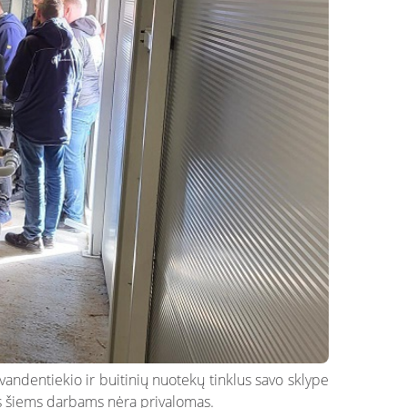
vandentiekio ir buitinių nuotekų tinklus savo sklype
mas šiems darbams nėra privalomas.