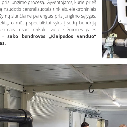
prisijungimo procesą. Gyventojams, kurie prieš
naudotis centralizuotais tinklais, elektroniniais
ašymų siunčiame parengtas prisijungimo sąlygas.
ektų, o mūsų specialistai vyks į sodų bendriją
ausimais, esant reikalui vietoje žmonės galės
“, –
sako bendrovės „Klaipėdos vanduo“
as.