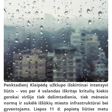
Nuotekų kontrolė
DUK: Skolos
schemos
Papildomai teikiamos paslaugos verslui
DUK: Nuotolinė apskaita
Papildomai teikiamos paslaugos
gyventojams
DUK: Apsaugos zonos
Nuotekų išvežimas
Skundų nagrinėjimas neteismine tvarka
Prašymai pakloti tinklus iki sklypo ribos
Nuotolinė apskaita
Penktadienį Klaipėdą užklupo išskirtinai intensyvi
liūtis – vos per 4 valandas iškritęs kritulių kiekis
gerokai viršijo tiek dešimtadienio, tiek mėnesio
normą ir sukėlė iššūkių miesto infrastruktūrai bei
gyventojams. Liepos 11 d. popietę liūties metu