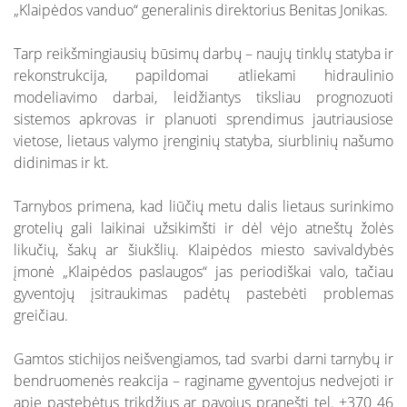
„Klaipėdos vanduo“ generalinis direktorius Benitas Jonikas.
Tarp reikšmingiausių būsimų darbų – naujų tinklų statyba ir
rekonstrukcija, papildomai atliekami hidraulinio
modeliavimo darbai, leidžiantys tiksliau prognozuoti
sistemos apkrovas ir planuoti sprendimus jautriausiose
vietose, lietaus valymo įrenginių statyba, siurblinių našumo
didinimas ir kt.
Tarnybos primena, kad liūčių metu dalis lietaus surinkimo
grotelių gali laikinai užsikimšti ir dėl vėjo atneštų žolės
likučių, šakų ar šiukšlių. Klaipėdos miesto savivaldybės
įmonė „Klaipėdos paslaugos“ jas periodiškai valo, tačiau
gyventojų įsitraukimas padėtų pastebėti problemas
greičiau.
Gamtos stichijos neišvengiamos, tad svarbi darni tarnybų ir
bendruomenės reakcija – raginame gyventojus nedvejoti ir
apie pastebėtus trikdžius ar pavojus pranešti tel. +370 46