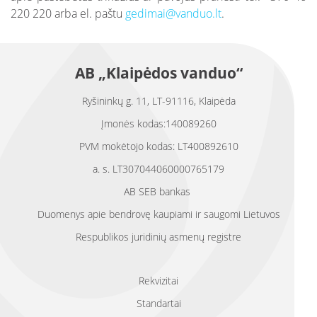
220 220 arba el. paštu
gedimai@vanduo.lt
.
AB „Klaipėdos vanduo“
Ryšininkų g. 11, LT-91116, Klaipėda
Įmonės kodas:140089260
PVM mokėtojo kodas: LT400892610
a. s. LT307044060000765179
AB SEB bankas
Duomenys apie bendrovę kaupiami ir saugomi Lietuvos
Respublikos juridinių asmenų registre
Rekvizitai
Standartai