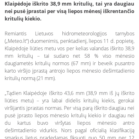
Klaipėdoje iškrito 38,9 mm kritulių, tai yra daugiau
nei pusė įprastai per visą liepos mėnesį iškrentančio
kritulių kiekio.
Remiantis Lietuvos hidrometeorologijos tarnybos
(„Meteo.lt“) duomenimis, penktadienį, liepos 11 d. popietę,
Klaipėdoje liūties metu vos per kelias valandas iškrito 38,9
mm kritulių – tai sudaro net 58 % viso mėnesio
daugiametės kritulių normos (67 mm) ir beveik pusantro
karto viršijo įprastą antrojo liepos mėnesio dešimtadienio
kritulių normą (21 mm).
„Tądien Klaipėdoje iškrito 43,6 mm (38,9 mm iš jų iškrito
liūties metu) – yra labai didelis kritulių kiekis, gerokai
viršijantis įprastas normas. Per visą parą iškrito daugiau nei
pusė įprasto liepos mėnesio kritulių kiekio ir daugiau nei
du kartus buvo viršytas liepos mėnesio antro
dešimtadienio vidurkis. Nors pagal oficialią klasifikaciją
smarkus lietus pradedamas fiksuoti nuo 50 mm per 12