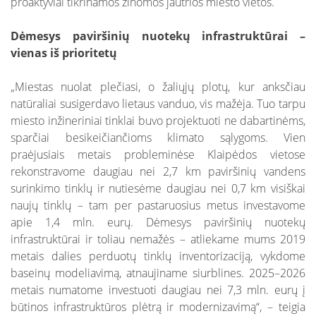
proaktyviai tikrinamos žinomos jautrios miesto vietos.
Dėmesys paviršinių nuotekų infrastruktūrai –
vienas iš prioritetų
„Miestas nuolat plečiasi, o žaliųjų plotų, kur anksčiau
natūraliai susigerdavo lietaus vanduo, vis mažėja. Tuo tarpu
miesto inžineriniai tinklai buvo projektuoti ne dabartinėms,
sparčiai besikeičiančioms klimato sąlygoms. Vien
praėjusiais metais probleminėse Klaipėdos vietose
rekonstravome daugiau nei 2,7 km paviršinių vandens
surinkimo tinklų ir nutiesėme daugiau nei 0,7 km visiškai
naujų tinklų – tam per pastaruosius metus investavome
apie 1,4 mln. eurų. Dėmesys paviršinių nuotekų
infrastruktūrai ir toliau nemažės – atliekame mums 2019
metais dalies perduotų tinklų inventorizaciją, vykdome
baseinų modeliavimą, atnaujiname siurblines. 2025–2026
metais numatome investuoti daugiau nei 7,3 mln. eurų į
būtinos infrastruktūros plėtrą ir modernizavimą“, – teigia