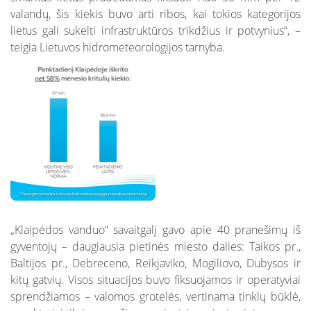
valandų, šis kiekis buvo arti ribos, kai tokios kategorijos
lietus gali sukelti infrastruktūros trikdžius ir potvynius“, –
teigia Lietuvos hidrometeorologijos tarnyba.
„Klaipėdos vanduo“ savaitgalį gavo apie 40 pranešimų iš
gyventojų – daugiausia pietinės miesto dalies: Taikos pr.,
Baltijos pr., Debreceno, Reikjaviko, Mogiliovo, Dubysos ir
kitų gatvių. Visos situacijos buvo fiksuojamos ir operatyviai
sprendžiamos – valomos grotelės, vertinama tinklų būklė,