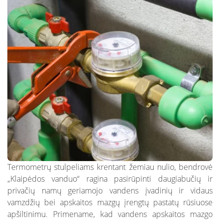
Nuotekų kontrolė
DUK: Skolos
schemos
Papildomai teikiamos paslaugos verslui
DUK: Nuotolinė apskaita
Papildomai teikiamos paslaugos
gyventojams
DUK: Apsaugos zonos
Nuotekų išvežimas
Skundų nagrinėjimas neteismine tvarka
Prašymai pakloti tinklus iki sklypo ribos
Nuotolinė apskaita
Termometrų stulpeliams krentant žemiau nulio, bendrovė
„Klaipėdos vanduo“ ragina pasirūpinti daugiabučių ir
privačių namų geriamojo vandens įvadinių ir vidaus
vamzdžių bei apskaitos mazgų įrengtų pastatų rūsiuose
apšiltinimu. Primename, kad vandens apskaitos mazgo