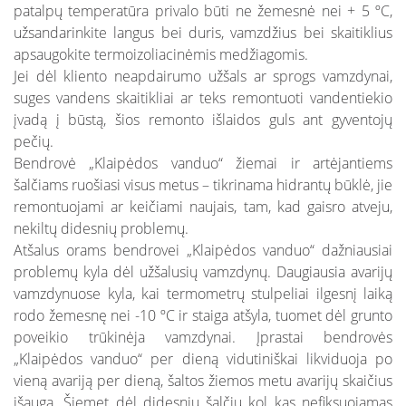
patalpų temperatūra privalo būti ne žemesnė nei + 5 ºC,
užsandarinkite langus bei duris, vamzdžius bei skaitiklius
apsaugokite termoizoliacinėmis medžiagomis.
Jei dėl kliento neapdairumo užšals ar sprogs vamzdynai,
suges vandens skaitikliai ar teks remontuoti vandentiekio
įvadą į būstą, šios remonto išlaidos guls ant gyventojų
pečių.
Bendrovė „Klaipėdos vanduo“ žiemai ir artėjantiems
šalčiams ruošiasi visus metus – tikrinama hidrantų būklė, jie
remontuojami ar keičiami naujais, tam, kad gaisro atveju,
nekiltų didesnių problemų.
Atšalus orams bendrovei „Klaipėdos vanduo“ dažniausiai
problemų kyla dėl užšalusių vamzdynų. Daugiausia avarijų
vamzdynuose kyla, kai termometrų stulpeliai ilgesnį laiką
rodo žemesnę nei -10 ºC ir staiga atšyla, tuomet dėl grunto
poveikio trūkinėja vamzdynai. Įprastai bendrovės
„Klaipėdos vanduo“ per dieną vidutiniškai likviduoja po
vieną avariją per dieną, šaltos žiemos metu avarijų skaičius
išauga. Šiemet dėl didesnių šalčių kol kas nefiksuojamas