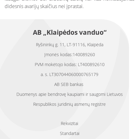
didesnis avarijų skaičius nei įprastai.
AB „Klaipėdos vanduo“
Ryšininkų g. 11, LT-91116, Klaipėda
Įmonės kodas:140089260
PVM mokėtojo kodas: LT400892610
a. s. LT307044060000765179
AB SEB bankas
Duomenys apie bendrovę kaupiami ir saugomi Lietuvos
Respublikos juridinių asmenų registre
Rekvizitai
Standartai