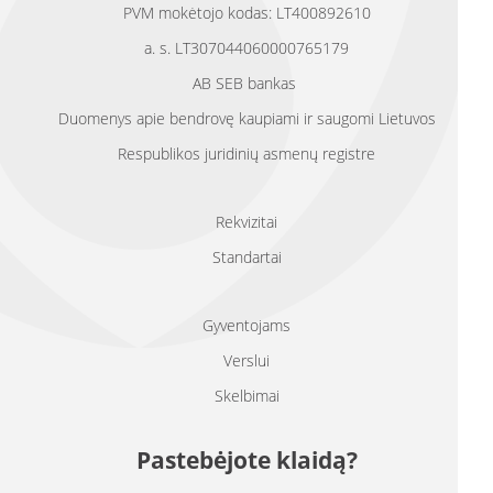
PVM mokėtojo kodas: LT400892610
a. s. LT307044060000765179
AB SEB bankas
Duomenys apie bendrovę kaupiami ir saugomi Lietuvos
Respublikos juridinių asmenų registre
Rekvizitai
Standartai
Gyventojams
Verslui
Skelbimai
Pastebėjote klaidą?