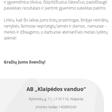
ir įgyvendintus tikslus, išsipildžiusius lūkesčius, pasidžiaugti
pasiektais rezultatais ir įvertinti gyvenimo suteiktas patirtis.
Linkiu, kad šis laikas Jums būtų prasmingas, širdyje netrūktų
ramybės, šeimose nepristigtų laimės ir darnos, namuose –
meilės ir džiaugsmo, o darbuose ateinančiais metais lydėtų
sėkmė!
Gražių Jums švenčių!
AB „Klaipėdos vanduo“
Ryšininkų g. 11, LT-91116, Klaipėda
Įmonės kodas:140089260