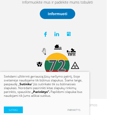
Informuokite mus ir padėkite mums tobulėti
Informuoti
Siekdami užtikrinti geriausią Jūsų naršymo patirtį, šioje
svetainėje naudojame tik būtinus slapukus. Šiame lange,
paspaudę „
Sutinku
“ Jūs sutinkate tik su būtinaisiais
slapukais. Norėdami pasirinkti kitas slapukų rinkimų
parinktis, spauskite
„Parinktys“.
Papildomi slapukai bus
naudojami tik Jums aiškiai sutikus.
© 2021 Klaipėdos vanduo. Visos teisės saugomos
Duomenų apsauga
SUTINKU
PARINKTYS
Sprendimas:
TEXUS