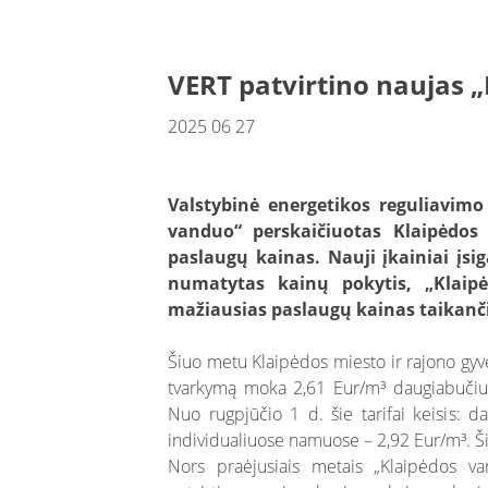
VERT patvirtino naujas 
2025 06 27
Valstybinė energetikos reguliavimo
vanduo“ perskaičiuotas Klaipėdos
paslaugų kainas. Nauji įkainiai įsi
numatytas kainų pokytis, „Klaipė
mažiausias paslaugų kainas taikanč
Šiuo metu Klaipėdos miesto ir rajono gyv
tvarkymą moka 2,61 Eur/m³ daugiabučiuo
Nuo rugpjūčio 1 d. šie tarifai keisis: 
individualiuose namuose – 2,92 Eur/m³. 
Nors praėjusiais metais „Klaipėdos v