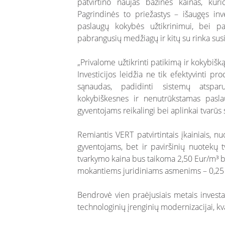
patvirtino naujas bazines kainas, kuri
Pagrindinės to priežastys – išaugęs inve
paslaugų kokybės užtikrinimui, bei pa
pabrangusių medžiagų ir kitų su rinka susi
„Privalome užtikrinti patikimą ir kokybišką
Investicijos leidžia ne tik efektyvinti pr
sąnaudas, padidinti sistemų atspar
kokybiškesnes ir nenutrūkstamas paslau
gyventojams reikalingi bei aplinkai tvarūs
Remiantis VERT patvirtintais įkainiais, 
gyventojams, bet ir paviršinių nuotekų
tvarkymo kaina bus taikoma 2,50 Eur/m³ be
mokantiems juridiniams asmenims – 0,2
Bendrovė vien praėjusiais metais invest
technologinių įrenginių modernizacijai, kv