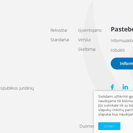
Pastebė
Rekvizitai
Gyventojams
Standartai
Verslui
Informuokit
Skelbimai
tobulėti
Infor
publikos juridinių
Siekdami užtikrinti ge
naudojame tik būtinu
Jūs sutinkate tik su b
slapukų rinkimų parin
slapukai bus naudojam
Duomenų apsauga
SUTINKU