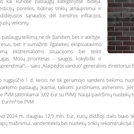
os kai kuriose paslaugų kategorijose didėja.
sticijų poreikis, būtinas tinklų atnaujinimui ir
didėjusios sąnaudos dėl bendros infliacijos,
jusių veiksnių.
 paslaugų teikimą ne tik šiandien, bet ir ateityje.
ocesus, bet ir sumažinti ilgalaikes eksploatavimo
umą ekstremalioms situacijoms bei teikti
gas. Mūsų prioritetas – saugūs, kokybiški ir
 sprendimai“, – sako „Klaipėdos vanduo“ generalinis direktorius B
nuo rugpjūčio 1 d. keisis ne tik geriamojo vandens tiekimo, n
 tvarkymo paslaugų įkainiai, taikomi juridiniams asmenims. J
 PVM (atitinkamai 3,02 Eur su PVM). Nauja paviršinių nuotekų tv
5 Eur/m³ be PVM.
avo 2024 m. daugiau 12,9 mln. Eur, kurių didžioji dalis buvo 
apų mažinimui, vandentiekio bei nuotekų tinklų rekonstrukcijai ir