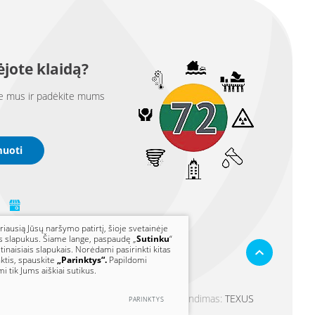
jote klaidą?
e mus ir padėkite mums
muoti
riausią Jūsų naršymo patirtį, šioje svetainėje
s slapukus. Šiame lange, paspaudę „
Sutinku
“
ūtinaisiais slapukais. Norėdami pasirinkti kitas
ktis, spauskite
„Parinktys“.
Papildomi
i tik Jums aiškiai sutikus.
Sprendimas:
TEXUS
PARINKTYS