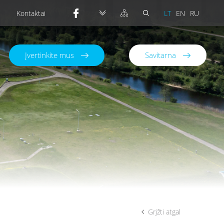
Kontaktai
LT
EN
RU
Įvertinkite mus
Savitarna
Grįžti atgal