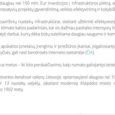
augiau nei 150 mln. Eur investicijos į infrastruktūros plėtrą,
 inovatyvių projektų įgyvendinimą, veiklos efektyvinimą ir kokybi
viršinių nuotekų infrastruktūrai, siekiant užtikrinti efektyves
limato kaitos padariniais, kai vis dažniau pasitaiko intensyvių liū
yti darbai, kurių dėka būtų suteikiama daugiau saugumo ir kom
pskaitos prietaisų įrengimo ir priežiūros įkainiai, įsigaliosian
yčiais, gali rasti bendrovės interneto svetainėje (
ČIA
).
us metus – iki kito perskaičiavimo, kaip numato galiojantys teisė
varkos bendrovė vakarų Lietuvoje, aptarnaujanti daugiau nei 103 t
ir 13 nuotekų valyklų, įskaitant modernią Klaipėdos miesto n
nuo 1902 metų.