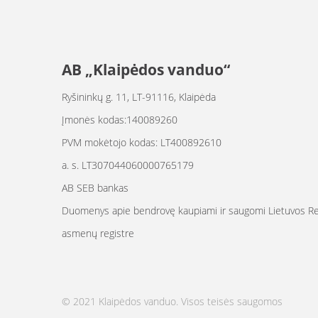
AB „Klaipėdos vanduo“
Ryšininkų g. 11, LT-91116, Klaipėda
Įmonės kodas:140089260
PVM mokėtojo kodas: LT400892610
a. s. LT307044060000765179
AB SEB bankas
Duomenys apie bendrovę kaupiami ir saugomi Lietuvos Res
asmenų registre
© 2021 Klaipėdos vanduo. Visos teisės saugomos