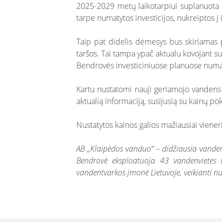
2025-2029 metų laikotarpiui suplanuota d
tarpe numatytos investicijos, nukreiptos į
Taip pat didelis dėmesys bus skiriamas pa
taršos. Tai tampa ypač aktualu kovojant su k
Bendrovės investiciniuose planuose numat
Kartu nustatomi nauji geriamojo vandens a
aktualią informaciją, susijusią su kainų pok
Nustatytos kainos galios mažiausiai vieneri
AB „Klaipėdos vanduo“ – didžiausia vandent
Bendrovė eksploatuoja 43 vandenvietes 
vandentvarkos įmonė Lietuvoje, veikianti 