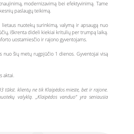
 atnaujinimą, modernizavimą bei efektyvinimą. Tame
škesnių paslaugų teikimą.
nį lietaus nuotekų surinkimą, valymą ir apsaugą nuo
čių, iškrenta dideli kiekiai kritulių per trumpą laiką.
forto uostamiesčio ir rajono gyventojams.
tys nuo šių metų rugpjūčio 1 dienos. Gyventojai visą
s aktai.
ūkst. klientų ne tik Klaipėdos mieste, bet ir rajone.
uotekų valyklą. „Klaipėdos vanduo“ yra seniausia