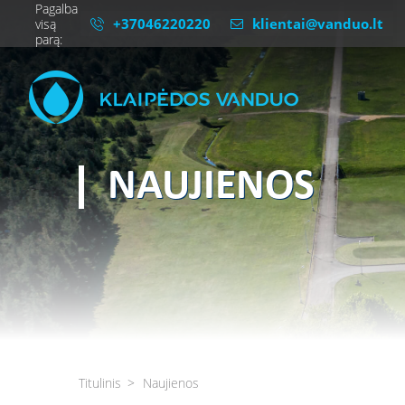
Pagalba
+37046220220
klientai@vanduo.lt
visą
parą:
NAUJIENOS
Titulinis
Naujienos