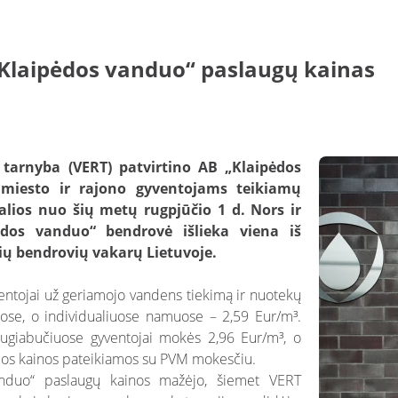
„Klaipėdos vanduo“ paslaugų kainas
 tarnyba (VERT) patvirtino AB „Klaipėdos
 miesto ir rajono gyventojams teikiamų
galios nuo šių metų rugpjūčio 1 d. Nors ir
dos vanduo“ bendrovė išlieka viena iš
ių bendrovių vakarų Lietuvoje.
entojai už geriamojo vandens tiekimą ir nuotekų
se, o individualiuose namuose – 2,59 Eur/m³.
daugiabučiuose gyventojai mokės 2,96 Eur/m³, o
Šios kainos pateikiamos su PVM mokesčiu.
anduo“ paslaugų kainos mažėjo, šiemet VERT