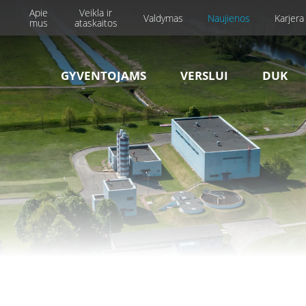
Apie
Veikla ir
Valdymas
Naujienos
Karjera
mus
ataskaitos
GYVENTOJAMS
VERSLUI
DUK