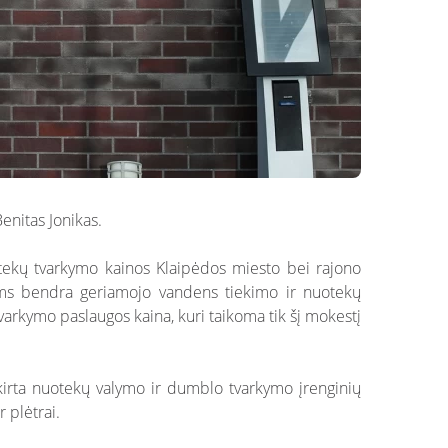
enitas Jonikas.
uotekų tvarkymo kainos Klaipėdos miesto bei rajono
iems bendra geriamojo vandens tiekimo ir nuotekų
arkymo paslaugos kaina, kuri taikoma tik šį mokestį
skirta nuotekų valymo ir dumblo tvarkymo įrenginių
 plėtrai.