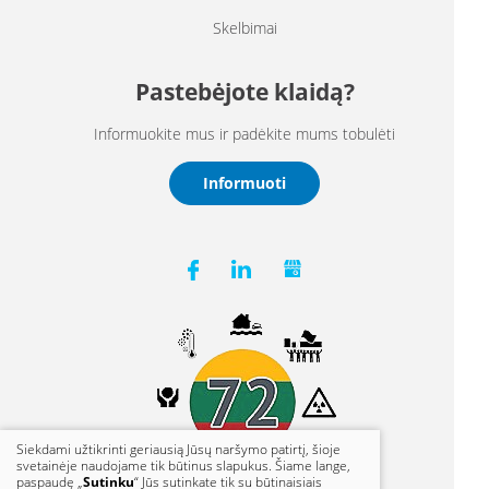
Skelbimai
Pastebėjote klaidą?
Informuokite mus ir padėkite mums tobulėti
Informuoti
Siekdami užtikrinti geriausią Jūsų naršymo patirtį, šioje
svetainėje naudojame tik būtinus slapukus. Šiame lange,
paspaudę „
Sutinku
“ Jūs sutinkate tik su būtinaisiais