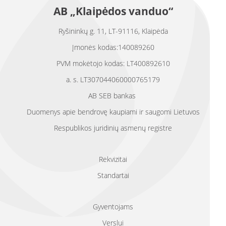
AB „Klaipėdos vanduo“
Ryšininkų g. 11, LT-91116, Klaipėda
Įmonės kodas:140089260
PVM mokėtojo kodas: LT400892610
a. s. LT307044060000765179
AB SEB bankas
Duomenys apie bendrovę kaupiami ir saugomi Lietuvos
Respublikos juridinių asmenų registre
Rekvizitai
Standartai
Gyventojams
Verslui