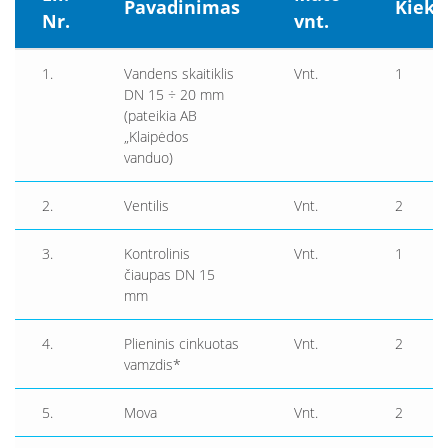
Pavadinimas
Kieki
Nr.
vnt.
1.
Vandens skaitiklis
Vnt.
1
DN 15 ÷ 20 mm
(pateikia AB
„Klaipėdos
vanduo)
2.
Ventilis
Vnt.
2
3.
Kontrolinis
Vnt.
1
čiaupas DN 15
mm
4.
Plieninis cinkuotas
Vnt.
2
vamzdis*
5.
Mova
Vnt.
2