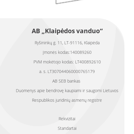
AB „Klaipėdos vanduo“
Ryšininkų g. 11, LT-91116, Klaipėda
Įmonės kodas:140089260
PVM mokėtojo kodas: LT400892610
a. s. LT307044060000765179
AB SEB bankas
Duomenys apie bendrovę kaupiami ir saugomi Lietuvos
Respublikos juridinių asmenų registre
Rekvizitai
Standartai