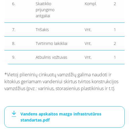
6.
Skaitiklio
Kompl.
2
prijungimo
antgaliai
7.
Trišakis
Vnt.
1
8.
Tvirtinimo laikikliai
Vnt.
2
9.
Atbulinis vožtuvas
Vnt.
1
*Vietoj plieninių cinkuotų vamzdžių galima naudoti ir
kitokius geriamam vandeniui skirtus tvirtos konstrukcijos
vamzdžius (pvz.: varinius, storasienius plastikinius ir t.t).
Vandens apskaitos mazgo infrastrutūros
standartas.pdf