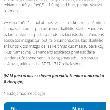
DUK: Klientų aptarnavimas
Nuotekų išvežimas
tokiame aukštyje (h=0,5 ÷ 1,0 m), kad būtų patogu skaityti
Atsiskaitymas už paslaugas
DUK: Kainos
rodmenis.
Skundų nagrinėjimas neteismine tvarka
Sutarčių sudarymas
DUK: Sąskaitos, apmokėjimas
VAM turi būti čiaupai abipus skaitiklio ir kontrolinis ėmimo
Prašymai pakloti tinklus iki sklypo ribos
Kainos
čiaupas, statomas pasroviui nuo skaitiklio, skirtas vandens
DUK: Projektų derinimas
tiekimui tikrinti ir pastato vandentiekiui ištuštinti. Vandens
Nuotolinė apskaita
Nuotekų kontrolė
DUK: Skolos
apskaitos mazgas turi būti taip sumontuotas, kad skaitiklio
ar kurios kitos mazgo dalies keitimas kuo mažiau paveiktų
Papildomai teikiamos paslaugos verslui
DUK: Nuotolinė apskaita
likusį vamzdyną. Už vandens apskaitos prietaiso šalia
vandens uždarymo ventilio įrengiamas atbulinio srauto
DUK: Apsaugos zonos
vožtuvas, atitinkantis LST EN1717 reikalavimus.
(VAM pastatuose schema pateikta žemiau nuotraukų
Galerijoje)
Naudojamos medžiagos:
Eil.
Mato