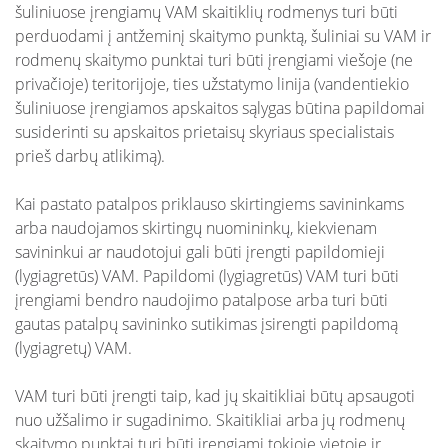
schemos
šuliniuose įrengiamų VAM skaitiklių rodmenys turi būti
perduodami į antžeminį skaitymo punktą, šuliniai su VAM ir
Sutarčių sudarymas
Papildomai teikiamos paslaugos
rodmenų skaitymo punktai turi būti įrengiami viešoje (ne
gyventojams
privačioje) teritorijoje, ties užstatymo linija (vandentiekio
Kainos
šuliniuose įrengiamos apskaitos sąlygas būtina papildomai
Nuotekų išvežimas
susiderinti su apskaitos prietaisų skyriaus specialistais
Vidutinis vandens suvartojimas
Skundų nagrinėjimas neteismine tvarka
prieš darbų atlikimą).
Vandens apskaitos mazgo įrengimo schemos
Prašymai pakloti tinklus iki sklypo ribos
Kai pastato patalpos priklauso skirtingiems savininkams
arba naudojamos skirtingų nuomininkų, kiekvienam
Nuotolinė apskaita
Daugiabučiuose namuose
savininkui ar naudotojui gali būti įrengti papildomieji
(lygiagretūs) VAM. Papildomi (lygiagretūs) VAM turi būti
Želdinių laistymui
įrengiami bendro naudojimo patalpose arba turi būti
Kaip tapti klientu
gautas patalpų savininko sutikimas įsirengti papildomą
Pastatų įvaduose
(lygiagretų) VAM.
Projektų derinimas
DUK: Rodmenų deklaravimas
Papildomai teikiamos paslaugos
VAM turi būti įrengti taip, kad jų skaitikliai būtų apsaugoti
Apsaugos zonos
gyventojams
DUK: Apskaitos prietaisai
nuo užšalimo ir sugadinimo. Skaitikliai arba jų rodmenų
Žemės kasinėjimo darbų leidimo derinimas
skaitymo punktai turi būti įrengiami tokioje vietoje ir