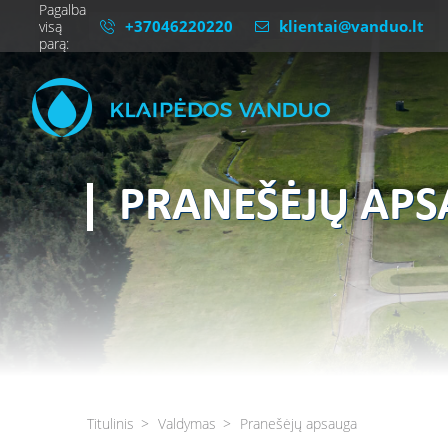
Pagalba
+37046220220
klientai@vanduo.lt
visą
parą:
PRANEŠĖJŲ AP
Titulinis
Valdymas
Pranešėjų apsauga