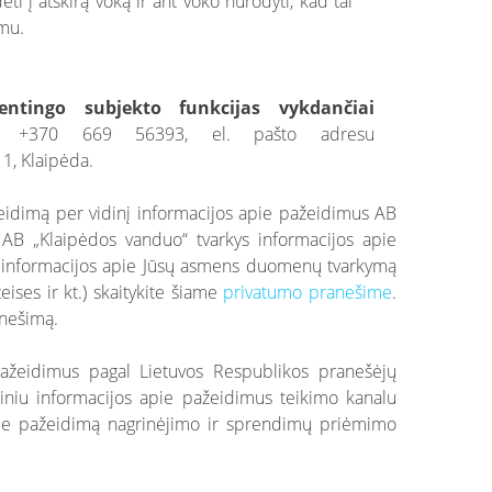
 į atskirą voką ir ant voko nurodyti, kad tai
ymu.
entingo subjekto funkcijas vykdančiai
el. +370 669 56393, el. pašto adresu
11, Klaipėda.
idimą per vidinį informacijos apie pažeidimus AB
AB „Klaipėdos vanduo“ tvarkys informacijos apie
au informacijos apie Jūsų asmens duomenų tvarkymą
ises ir kt.) skaitykite šiame
privatumo pranešime
.
anešimą.
pažeidimus pagal Lietuvos Respublikos pranešėjų
diniu informacijos apie pažeidimus teikimo kanalu
pie pažeidimą nagrinėjimo ir sprendimų priėmimo