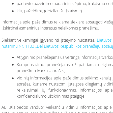
padaryto pažeidimo padarinių slėpimo, trukdymo nust
kitų pažeidimų (detaliau žr. Įstatyme).
Informacija apie pažeidimus teikiama siekiant apsaugoti viešąj
išskirtinai asmeninius interesus nelaikomas pranešimu.
Siekiant veiksmingai įgyvendinti Įstatymo nuostatas,
Lietuvos
nutarimu Nr. 1133 „Dėl Lietuvos Respublikos pranešėjų apsau
Atlyginimo pranešėjams už vertingą informaciją tvarko
Kompensavimo pranešėjams už patiriamą neigiamą 
pranešimo tvarkos aprašas;
Vidinių informacijos apie pažeidimus teikimo kanalų 
aprašas, kuriame nustatomi įstaigose diegiamų vidin
reikalavimai, jų funkcionavimas, informacijos api
konfidencialumo užtikrinimas įstaigoje.
AB „Klaipėdos vanduo“ veikiančiu vidiniu informacijos apie