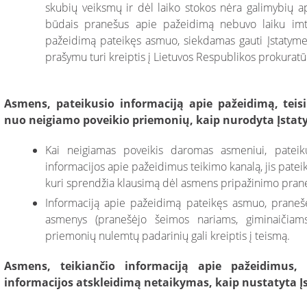
skubių veiksmų ir dėl laiko stokos nėra galimybių ap
būdais pranešus apie pažeidimą nebuvo laiku imta
pažeidimą pateikęs asmuo, siekdamas gauti Įstatyme 
prašymu turi kreiptis į Lietuvos Respublikos prokuratū
Asmens, pateikusio informaciją apie pažeidimą, tei
nuo neigiamo poveikio priemonių, kaip nurodyta Įstaty
Kai neigiamas poveikis daromas asmeniui, pateik
informacijos apie pažeidimus teikimo kanalą, jis pate
kuri sprendžia klausimą dėl asmens pripažinimo pran
Informaciją apie pažeidimą pateikęs asmuo, pranešėj
asmenys (pranešėjo šeimos nariams, giminaičiams
priemonių nulemtų padarinių gali kreiptis į teismą.
Asmens, teikiančio informaciją apie pažeidimus,
informacijos atskleidimą netaikymas, kaip nustatyta Įs