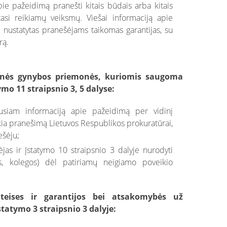
ie pažeidimą pranešti kitais būdais arba kitais
si reikiamų veiksmų. Viešai informaciją apie
nustatytas pranešėjams taikomas garantijas, su
rą.
sinės gynybos priemonės, kuriomis saugoma
mo 11 straipsnio 3, 5 dalyse:
usiam informaciją apie pažeidimą per vidinį
ikia pranešimą Lietuvos Respublikos prokuratūrai,
ešėju;
as ir Įstatymo 10 straipsnio 3 dalyje nurodyti
, kolegos) dėl patiriamų neigiamo poveikio
 teises ir garantijos bei atsakomybės už
tatymo 3 straipsnio 3 dalyje: