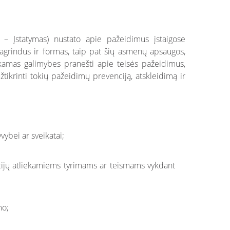
 – Įstatymas) nustato apie pažeidimus įstaigose
pagrindus ir formas, taip pat šių asmenų apsaugos,
nkamas galimybes pranešti apie teisės pažeidimus,
žtikrinti tokių pažeidimų prevenciją, atskleidimą ir
ybei ar sveikatai;
ucijų atliekamiems tyrimams ar teismams vykdant
mo;