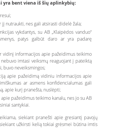
ai yra bent viena iš šių aplinkybių:
resui;
į nutraukti, nes gali atsirasti didelė žala;
nkcijas vykdantys, su AB „Klaipėdos vanduo“
 asmenys, patys galbūt daro ar yra padarę
 vidinį informacijos apie pažeidimus teikimo
 nebuvo imtasi veiksmų reaguojant į pateiktą
si, buvo neveiksmingos;
iją apie pažeidimą vidiniu informacijos apie
imiškumas ar asmens konfidencialumas gali
, apie kurį pranešta, nuslėpti;
 apie pažeidimus teikimo kanalu, nes jo su AB
iniai santykiai.
eikiama, siekiant pranešti apie gresiantį pavojų
iekiant užkirsti kelią tokiai grėsmei būtina imtis