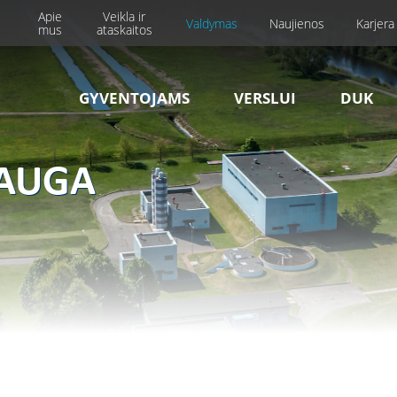
Apie
Veikla ir
Valdymas
Naujienos
Karjera
mus
ataskaitos
GYVENTOJAMS
VERSLUI
DUK
SAUGA