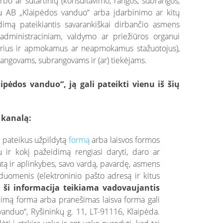
rbo ar sutartinių (konsultavimo, rangos, subrangos,
ų su AB „Klaipėdos vanduo“ arba įdarbinimo ar kitų
idimą pateikiantis savarankiškai dirbančio asmens
 administraciniam, valdymo ar priežiūros organui
anorius ir apmokamus ar neapmokamus stažuotojus),
t rangovams, subrangovams ir (ar) tiekėjams.
pėdos vanduo“, ją gali pateikti vienu iš šių
 kanalą:
t
pateikus užpildytą
formą
arba laisvos formos
ir kokį pažeidimą rengiasi daryti, daro ar
tą ir aplinkybes, savo vardą, pavardę, asmens
duomenis (elektroninio pašto adresą ir kitus
d
ši informacija teikiama vadovaujantis
imą forma arba pranešimas laisva forma gali
anduo“, Ryšininkų g. 11, LT-91116, Klaipėda.