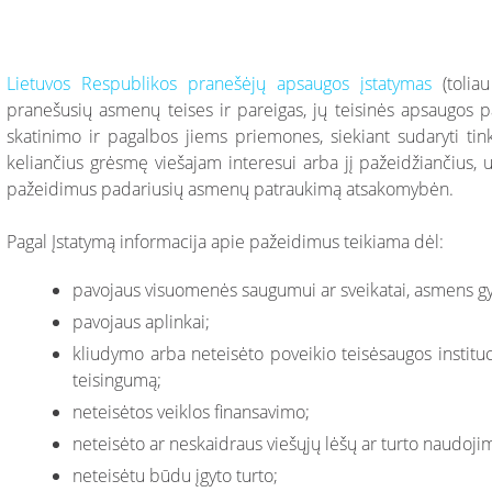
Lietuvos Respublikos pranešėjų apsaugos įstatymas
(toliau
pranešusių asmenų teises ir pareigas, jų teisinės apsaugos 
skatinimo ir pagalbos jiems priemones, siekiant sudaryti ti
keliančius grėsmę viešajam interesui arba jį pažeidžiančius, u
pažeidimus padariusių asmenų patraukimą atsakomybėn.
Pagal Įstatymą informacija apie pažeidimus teikiama dėl:
pavojaus visuomenės saugumui ar sveikatai, asmens gyv
pavojaus aplinkai;
kliudymo arba neteisėto poveikio teisėsaugos instit
teisingumą;
neteisėtos veiklos finansavimo;
neteisėto ar neskaidraus viešųjų lėšų ar turto naudoji
neteisėtu būdu įgyto turto;