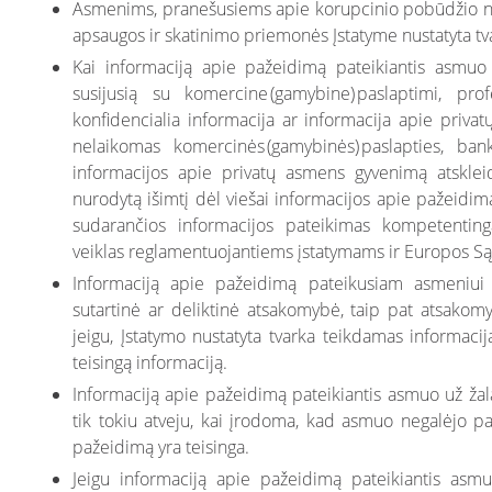
Asmenims, pranešusiems apie korupcinio pobūdžio nus
apsaugos ir skatinimo priemonės Įstatyme nustatyta tv
Kai informaciją apie pažeidimą pateikiantis asmuo Į
susijusią su komercine (gamybine) paslaptimi, pro
konfidencialia informacija ar informacija apie priva
nelaikomas komercinės (gamybinės) paslapties, bank
informacijos apie privatų asmens gyvenimą atskleid
nurodytą išimtį dėl viešai informacijos apie pažeidimą
sudarančios informacijos pateikimas kompetentingai
veiklas reglamentuojantiems įstatymams ir Europos Sąj
Informaciją apie pažeidimą pateikusiam asmeniui 
sutartinė ar deliktinė atsakomybė, taip pat atsakom
jeigu, Įstatymo nustatyta tvarka teikdamas informacij
teisingą informaciją.
Informaciją apie pažeidimą pateikiantis asmuo už žalą
tik tokiu atveju, kai įrodoma, kad asmuo negalėjo pa
pažeidimą yra teisinga.
Jeigu informaciją apie pažeidimą pateikiantis asmu