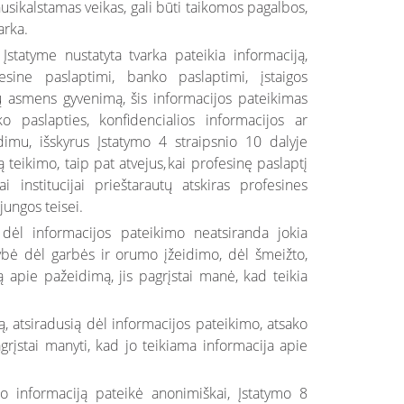
ikalstamas veikas, gali būti taikomos pagalbos,
arka.
statyme nustatyta tvarka pateikia informaciją,
fesine paslaptimi, banko paslaptimi, įstaigos
tų asmens gyvenimą, šis informacijos pateikimas
o paslapties, konfidencialios informacijos ar
imu, išskyrus Įstatymo 4 straipsnio 10 dalyje
 teikimo, taip pat atvejus, kai profesinę paslaptį
 institucijai prieštarautų atskiras profesines
ungos teisei.
dėl informacijos pateikimo neatsiranda jokia
ybė dėl garbės ir orumo įžeidimo, dėl šmeižto,
ą apie pažeidimą, jis pagrįstai manė, kad teikia
, atsiradusią dėl informacijos pateikimo, atsako
grįstai manyti, kad jo teikiama informacija apie
o informaciją pateikė anonimiškai, Įstatymo 8