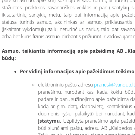
pateikti asmuo, apie kurį sužinojo iš savo turimų ar turėtų da
stažuotės, praktikos, savanoriškos veiklos ir pan.) santyki
ikisutartinių santykių metu, taip pat informaciją apie paže
statusą turintis asmuo, akcininkas ar asmuo, priklausantis
(įskaitant vykdomųjų galių neturinčius narius, taip pat sav
arba bet kuris fizinis asmuo, dirbantis prižiūrint ir vadovaujan
Asmuo, teikiantis informaciją apie pažeidimą AB „Klai
būdų:
Per vidinį informacijos apie pažeidimus teikimo
elektroninio pašto adresu
pranesk@vanduo.l
pranešimu, nurodant kas, kada, kokiu būdu 
padarė ir pan., sužinojimo apie pažeidimą da
kodą ar gim. datą, darbovietę, kontaktinius 
duomenis ryšiui palaikyti) bei nurodant, ka
Įstatymu.
Užpildyta pranešimo apie pažeid
būti siunčiami paštu, adresu AB „Klaipėdos v