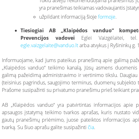
Tokiu atveju rekomenduojama pranešimus įdėti
yra pranešimas teikiamas vadovaujantis Įstat
užpildant informaciją šioje
formoje
.
Tiesiogiai AB „Klaipėdos vanduo“
kompet
Prevencijos vadovei
Eglei Vaizgėlaitei, t
egle.vaizgelaite@vanduo.lt
arba atvykus į Ryšininkų g. 
Informuojame, kad Jums pateikus pranešimą apie galimą paže
„Klaipėdos vanduo“ teikimo kanalą, Jūsų asmens duomenis 
galimą pažeidimą administravimo ir vertinimo tikslu. Daugi
(teisinius pagrindus, saugojimo terminus, duomenų subjekto te
Prašome susipažinti su privatumo pranešimu prieš teikiant pr
AB „Klaipėdos vanduo“ yra patvirtintas informacijos apie 
apsaugos įstatymą teikimo tvarkos aprašas, kuris nustato vi
gautų pranešimų priėmimo, juose pateiktos informacijos a
tvarką. Su šiuo aprašu galite susipažinti
čia
.