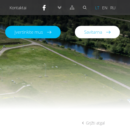
Kontaktai
LT
EN
RU
Įvertinkite mus
Savitarna
Grįžti atgal