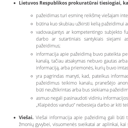
Lietuvos Respublikos prokuratūrai
tiesiogiai, k
pažeidimas turi esminę reikšmę viešajam inte
būtina kuo skubiau užkirsti kelią pažeidimui ar j
vadovaujantys ar kompetentingo subjekto fu
darbo ar sutartiniais santykiais siejami
pažeidimus;
informacija apie pažeidimą buvo pateikta per
kanalą, tačiau atsakymas nebuvo gautas arba
informaciją, arba priemonės, kurių buvo imta
yra pagrindas manyti, kad, pateikus informac
pažeidimus teikimo kanalu, pranešėjo anon
būti neužtikrintas arba bus siekiama pažeidimą
asmuo negali pasinaudoti vidiniu informacijos
„Klaipėdos vanduo“ nebesieja darbo ar kiti teis
Viešai.
Viešai informacija apie pažeidimą gali būti t
žmonių gyvybei, visuomenės sveikatai ar aplinkai, kai s