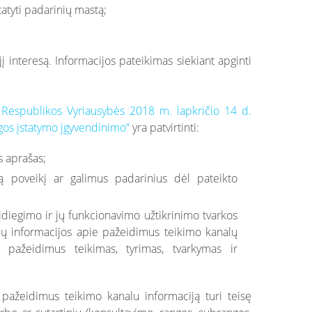
atyti padarinių mastą;
į interesą. Informacijos pateikimas siekiant apginti
 Respublikos Vyriausybės 2018 m. lapkričio 14 d.
gos įstatymo įgyvendinimo“
yra patvirtinti:
s aprašas;
poveikį ar galimus padarinius dėl pateikto
įdiegimo ir jų funkcionavimo užtikrinimo tvarkos
ių informacijos apie pažeidimus teikimo kanalų
e pažeidimus teikimas, tyrimas, tvarkymas ir
 pažeidimus teikimo kanalu informaciją turi teisę