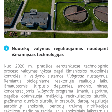
Nuotekų valymas reguliuojamas naudojant
išmaniąsias technologijas
Nuo 2020 m. pradžios aerotankuose technologinio
proceso valdymas vyksta pagal išmaniosios nuotolinės
kontrolės ir valdymo sistemos
Hubgrade
nustatymus.
Remiantis biologiniame reaktoriuje realiuoju laiku
išmatuotomis ištirpusio deguonies, amonio, nitratų
koncentracijomis
Hubgrade
programa išmanių algoritmų
pagalba optimizuoja maišyklių, recirkuliacijos siurblių,
grąžinamo dumblo siurblių ir orapūčių darbą, reguliuoja
aerobinių/ anoksinių periodų trukmę nitrifikacijos
sekcijose, padidina recirkuliaciją anoksiniais laikotarpiais