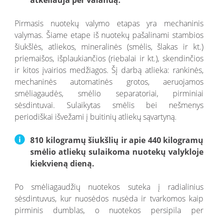
atkeliauja per valandą.
Pirmasis nuotekų valymo etapas yra mechaninis
valymas. Šiame etape iš nuotekų pašalinami stambios
šiukšlės, atliekos, mineralinės (smėlis, šlakas ir kt.)
priemaišos, išplaukiančios (riebalai ir kt.), skendinčios
ir kitos įvairios medžiagos. Šį darbą atlieka: rankinės,
mechaninės automatinės grotos, aeruojamos
smėliagaudės, smėlio separatoriai, pirminiai
sėsdintuvai. Sulaikytas smėlis bei nešmenys
periodiškai išvežami į buitinių atliekų sąvartyną.
810 kilogramų šiukšlių ir apie 440 kilogramų
smėlio atliekų sulaikoma nuotekų valykloje
kiekvieną dieną.
Po smėliagaudžių nuotekos suteka į radialinius
sėsdintuvus, kur nuosėdos nusėda ir tvarkomos kaip
pirminis dumblas, o nuotekos persipila per