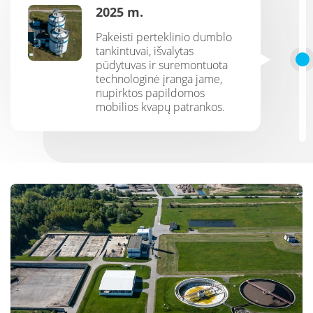
2025 m.
Pakeisti perteklinio dumblo
tankintuvai, išvalytas
pūdytuvas ir suremontuota
technologinė įranga jame,
nupirktos papildomos
mobilios kvapų patrankos.