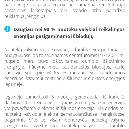
paskutinėje aeracijos zonoje ir sumažina recirkuliaciją
aeraciniais laikotarpiais bei stabdo arba paleidžia
reikiamus įrenginius.
Daugiau nei 90 % nuotekų valyklai reikalingos
energijos pasigaminame iš biodujų
Nuotekų valymo metu susidaręs dumblas yra pūdomas 2
pūdytuvuose, po to sausinamas centrifūgomis ir iki 2021 m.
rugsėjo mėn. buvo džiovinamas dumblo džiovinimo
įrenginyje. Pūdymo metu susidariusios biodujos, kurių
sudėtyje yra apie 60-65 % metano, yra naudojamos
energijos išgavimui centrinėje šilumos ir elektros energijos
jėgainėje.
Jėgainėje sumontuoti 3 biodujų generatoriai, iš kurių 2
darbiniai, 1 – rezervinis. Dujomis varomų variklių energija
yra paverčiama elektros ir šilumos energija. Klaipėdos m.
nuotekų valykloje elektrą generuojančiuose įrenginiuose
pagaminta 91,5 %. visam bendrovės nuotekų valymo
įrenginiuose vykstančiam nuotekų valymo ir dumblo